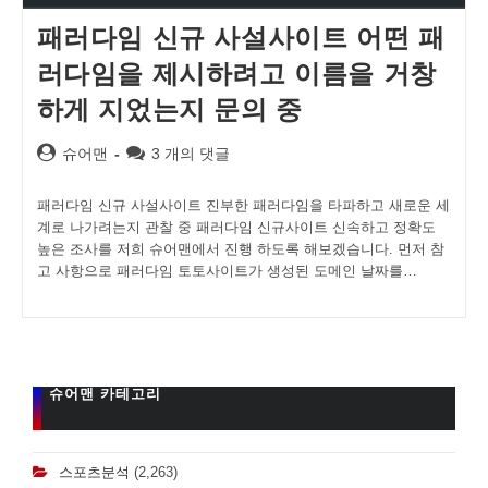
패러다임 신규 사설사이트 어떤 패
러다임을 제시하려고 이름을 거창
하게 지었는지 문의 중
Post
Post
슈어맨
3 개의 댓글
author:
comments:
패러다임 신규 사설사이트 진부한 패러다임을 타파하고 새로운 세
계로 나가려는지 관찰 중 패러다임 신규사이트 신속하고 정확도
높은 조사를 저희 슈어맨에서 진행 하도록 해보겠습니다. 먼저 참
고 사항으로 패러다임 토토사이트가 생성된 도메인 날짜를…
슈어맨 카테고리
스포츠분석
(2,263)