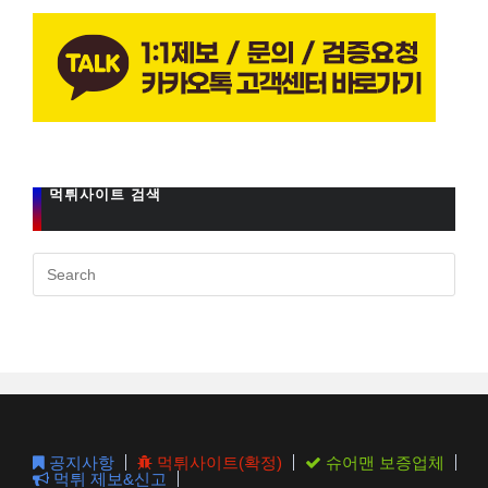
먹튀사이트 검색
Pres
Esc
to
clos
the
sear
pane
공지사항
먹튀사이트(확정)
슈어맨 보증업체
먹튀 제보&신고