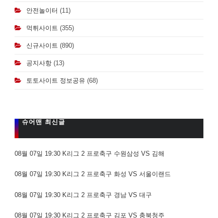
안전놀이터
(11)
먹튀사이트
(355)
신규사이트
(890)
공지사항
(13)
토토사이트 정보공유
(68)
슈어맨 최신글
08월 07일 19:30 K리그 2 프로축구 수원삼성 VS 김해
08월 07일 19:30 K리그 2 프로축구 화성 VS 서울이랜드
08월 07일 19:30 K리그 2 프로축구 경남 VS 대구
08월 07일 19:30 K리그 2 프로축구 김포 VS 충북청주