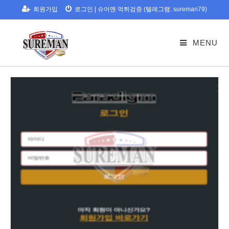
Skip
회원가입
로그인
|
슈어맨 먹튀검증 (텔레그램: sureman79)
to
content
MENU