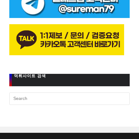
먹튀사이트 검색
Pres
Esc
to
clos
the
sear