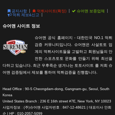
pane
공지사항
먹튀사이트(확정)
슈어맨 보증업체
먹튀 제보&신고
슈어맨 사이트 정보
슈어맨 공식 홈페이지 - 대한민국 NO.1 먹튀
검증 커뮤니티입니다. 슈어맨은 사설토토 업
계의 먹튀사이트들을 고발하고 회원님들의 안
전한 스포츠토토 문화를 만들기 위해 최선을
다하고 있습니다. 최근 우후죽순 생겨나는 토토사이트 를 저희 슈
어맨 검증팀에서 제보를 통하여 먹튀검증을 진행합니다.
Head Office : 90-5 Cheongdam-dong, Gangnam-gu, Seoul, South
Korea
United States Branch : 236 E 16th street #7E, New York, NY 10023
사업자정보 : (주)슈어맨 사업자번호 : 847-12-48621 | 대표이사 안희
순 | HP : 010-2057-5099