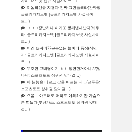
자이: 너드벳 신규 사설사이트…)
이놈의신규 지겹다 진짜 그만들해라
(간짜장:
글로리카지노벳 [글로리카지노벳 사설사이
트…)
ㅋㅋㅋ장난하나 이거또 짱깨냄새난다
(세우
타: 글로리카지노벳 [글로리카지노벳 사설사이
트…)
이건 또뭐여??근본없는 놀이터 등장
(식민
지: 글로리카지노벳 [글로리카지노벳 사설사이
트…)
무조껀 고배당이지 ㅎㅎ 당연한거아냐??
(발
바닥: 스포츠토토 상위권 맞대결…)
아 본능을 따르고 감을 따르는 내…
(근두운:
스포츠토토 상위권 맞대결…)
으음....아무래도 머리로 이해하지만 가슴으
론 힘들다
(부탄가스: 스포츠토토 상위권 맞대
결…)