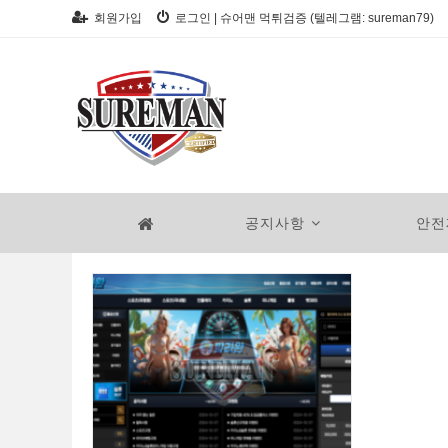
Skip
회원가입
로그인
|
슈어맨 먹튀검증 (텔레그램: sureman79)
to
content
공지사항
안전