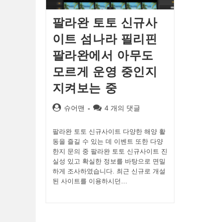
팔라완 토토 신규사
이트 섬나라 필리핀
팔라완에서 아무도
모르게 운영 중인지
지켜보는 중
Post
Post
슈어맨
4 개의 댓글
author:
comments:
팔라완 토토 신규사이트 다양한 해양 활
동을 즐길 수 있는 데 이벤트 또한 다양
한지 문의 중 팔라완 토토 신규사이트 진
실성 있고 확실한 정보를 바탕으로 면밀
하게 조사하였습니다. 최근 신규로 개설
된 사이트를 이용하시던…