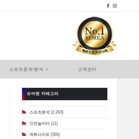
스포츠중계/분석
고객센터
슈어맨 카테고리
스포츠분석
(2,263)
안전놀이터
(11)
먹튀사이트
(355)