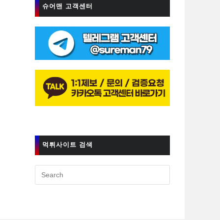
슈어맨 고객센터
먹튀사이트 검색
Press
Escape
to
close
the