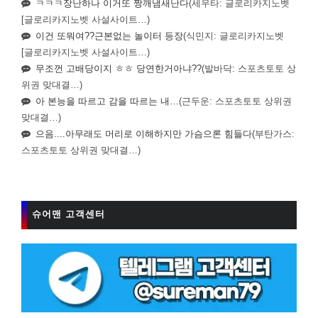
ㅋㅋㅋ장난하나 이거또 짱깨냄새난다
(세우타: 글로리카지노벳
[글로리카지노벳 사설사이트…)
이건 또뭐여??근본없는 놀이터 등장
(식민지: 글로리카지노벳
[글로리카지노벳 사설사이트…)
무조껀 고배당이지 ㅎㅎ 당연한거아냐??
(발바닥: 스포츠토토 상
위권 맞대결…)
아 본능을 따르고 감을 따르는 내…
(근두운: 스포츠토토 상위권
맞대결…)
으음....아무래도 머리로 이해하지만 가슴으론 힘들다
(부탄가스:
스포츠토토 상위권 맞대결…)
슈어맨 고객센터