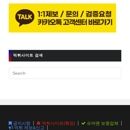
먹튀사이트 검색
Pres
Esc
to
clos
the
sear
pane
공지사항
먹튀사이트(확정)
슈어맨 보증업체
먹튀 제보&신고