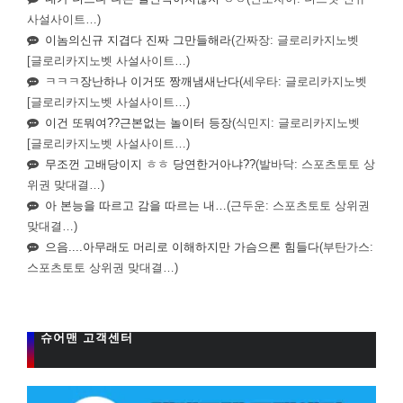
사설사이트…)
이놈의신규 지겹다 진짜 그만들해라
(간짜장: 글로리카지노벳
[글로리카지노벳 사설사이트…)
ㅋㅋㅋ장난하나 이거또 짱깨냄새난다
(세우타: 글로리카지노벳
[글로리카지노벳 사설사이트…)
이건 또뭐여??근본없는 놀이터 등장
(식민지: 글로리카지노벳
[글로리카지노벳 사설사이트…)
무조껀 고배당이지 ㅎㅎ 당연한거아냐??
(발바닥: 스포츠토토 상
위권 맞대결…)
아 본능을 따르고 감을 따르는 내…
(근두운: 스포츠토토 상위권
맞대결…)
으음....아무래도 머리로 이해하지만 가슴으론 힘들다
(부탄가스:
스포츠토토 상위권 맞대결…)
슈어맨 고객센터