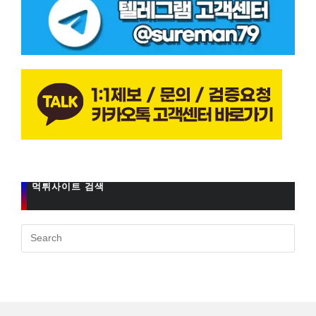
먹튀사이트 검색
Pres
Esc
to
clos
the