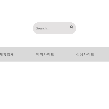
SUBMIT
Search
SEARCH
this
website
제휴업체
먹튀사이트
신생사이트