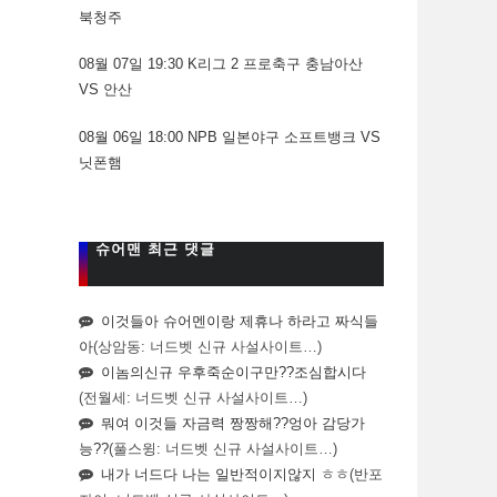
북청주
08월 07일 19:30 K리그 2 프로축구 충남아산
VS 안산
08월 06일 18:00 NPB 일본야구 소프트뱅크 VS
닛폰햄
슈어맨 최근 댓글
이것들아 슈어멘이랑 제휴나 하라고 짜식들
아
(상암동: 너드벳 신규 사설사이트…)
이놈의신규 우후죽순이구만??조심합시다
(전월세: 너드벳 신규 사설사이트…)
뭐여 이것들 자금력 짱짱해??엉아 감당가
능??
(풀스윙: 너드벳 신규 사설사이트…)
내가 너드다 나는 일반적이지않지 ㅎㅎ
(반포