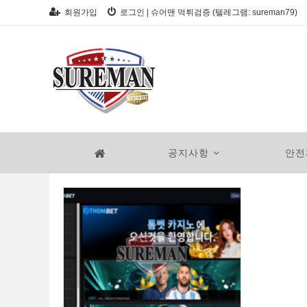
Skip
회원가입
로그인
|
슈어맨 먹튀검증 (텔레그램: sureman79)
to
content
공지사항
안전