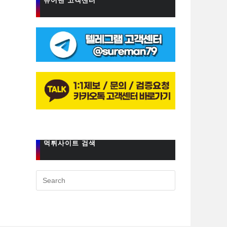
슈어맨 고객센터
먹튀사이트 검색
Press
Escape
to
close
the