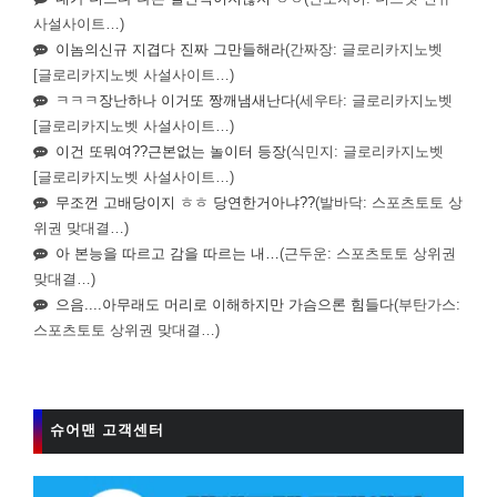
사설사이트…)
이놈의신규 지겹다 진짜 그만들해라
(간짜장: 글로리카지노벳
[글로리카지노벳 사설사이트…)
ㅋㅋㅋ장난하나 이거또 짱깨냄새난다
(세우타: 글로리카지노벳
[글로리카지노벳 사설사이트…)
이건 또뭐여??근본없는 놀이터 등장
(식민지: 글로리카지노벳
[글로리카지노벳 사설사이트…)
무조껀 고배당이지 ㅎㅎ 당연한거아냐??
(발바닥: 스포츠토토 상
위권 맞대결…)
아 본능을 따르고 감을 따르는 내…
(근두운: 스포츠토토 상위권
맞대결…)
으음....아무래도 머리로 이해하지만 가슴으론 힘들다
(부탄가스:
스포츠토토 상위권 맞대결…)
슈어맨 고객센터