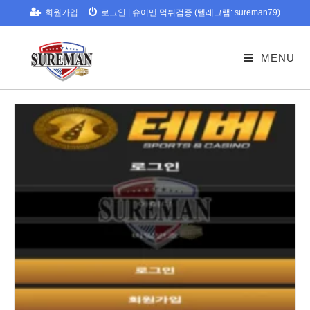
Skip
회원가입
로그인
|
슈어맨 먹튀검증 (텔레그램: sureman79)
to
content
MENU