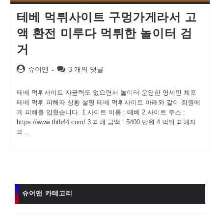
테베 먹튀사이트 구멍가게라서 고
액 환전 미루다 먹튀한 놀이터 검
거
Post
Post
슈어맨
3 개의 댓글
author:
comments:
테베 먹튀사이트 자금력도 없으면서 놀이터 운영한 영세민 체포
테베 먹튀 피해자 상황 설명 테베 먹튀사이트 아래와 같이 회원에
게 피해를 입혔습니다. 1.사이트 이름 : 테베 2.사이트 주소 :
https://www.tbtb44.com/ 3.피해 금액 : 5400 만원 4.먹튀 피해자
의…
슈어맨 카테고리