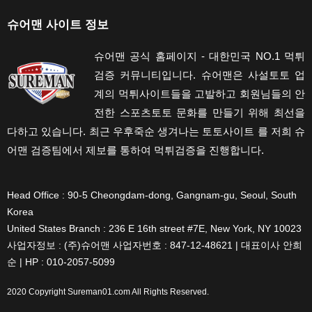
슈어맨 사이트 정보
슈어맨 공식 홈페이지 - 대한민국 NO.1 먹튀
검증 커뮤니티입니다. 슈어맨은 사설토토 업
계의 먹튀사이트들을 고발하고 회원님들의 안
전한 스포츠토토 문화를 만들기 위해 최선을
다하고 있습니다. 최근 우후죽순 생겨나는 토토사이트 를 저희 슈
어맨 검증팀에서 제보를 통하여 먹튀검증을 진행합니다.
Head Office : 90-5 Cheongdam-dong, Gangnam-gu, Seoul, South
Korea
United States Branch : 236 E 16th street #7E, New York, NY 10023
사업자정보 : (주)슈어맨 사업자번호 : 847-12-48621 | 대표이사 안희
순 | HP : 010-2057-5099
2020 Copyright
Sureman01.com
All Rights Reserved.