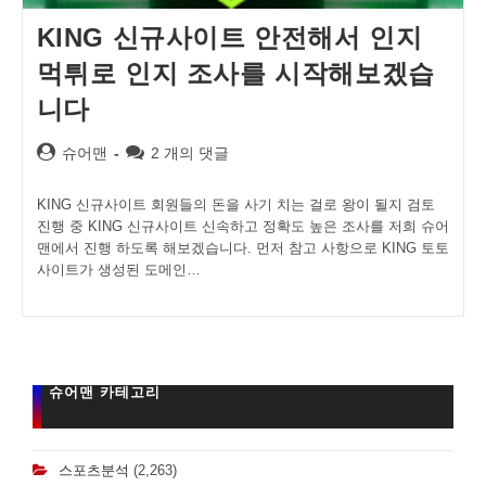
KING 신규사이트 안전해서 인지
먹튀로 인지 조사를 시작해보겠습
니다
Post
Post
슈어맨
2 개의 댓글
author:
comments:
KING 신규사이트 회원들의 돈을 사기 치는 걸로 왕이 될지 검토
진행 중 KING 신규사이트 신속하고 정확도 높은 조사를 저희 슈어
맨에서 진행 하도록 해보겠습니다. 먼저 참고 사항으로 KING 토토
사이트가 생성된 도메인…
슈어맨 카테고리
스포츠분석
(2,263)