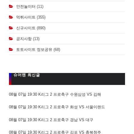
안전놀이터
(11)
먹튀사이트
(355)
신규사이트
(890)
공지사항
(13)
토토사이트 정보공유
(68)
슈어맨 최신글
08월 07일 19:30 K리그 2 프로축구 수원삼성 VS 김해
08월 07일 19:30 K리그 2 프로축구 화성 VS 서울이랜드
08월 07일 19:30 K리그 2 프로축구 경남 VS 대구
08월 07일 19:30 K리그 2 프로축구 김포 VS 충북청주