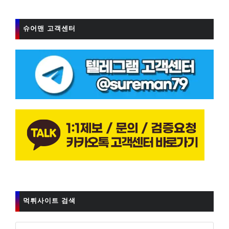
슈어맨 고객센터
먹튀사이트 검색
Pres