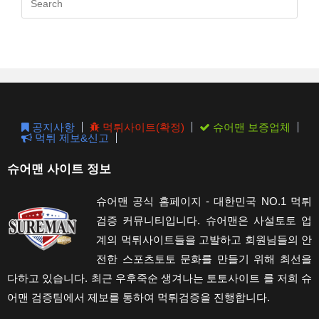
Esc
to
clos
the
sear
pane
공지사항
먹튀사이트(확정)
슈어맨 보증업체
먹튀 제보&신고
슈어맨 사이트 정보
슈어맨 공식 홈페이지 - 대한민국 NO.1 먹튀
검증 커뮤니티입니다. 슈어맨은 사설토토 업
계의 먹튀사이트들을 고발하고 회원님들의 안
전한 스포츠토토 문화를 만들기 위해 최선을
다하고 있습니다. 최근 우후죽순 생겨나는 토토사이트 를 저희 슈
어맨 검증팀에서 제보를 통하여 먹튀검증을 진행합니다.