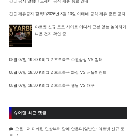
긴급 공지 알림!!! 도깨비 공식 제휴 종료 안내
긴급 제휴공지 필독!!)2026년 8월 10일 아테네 공식 제휴 종료 공지
야르벳 신규 토토 사이트 어디서 근본 없는 놀이터가
나온 건지 확인 중
08월 07일 19:30 K리그 2 프로축구 수원삼성 VS 김해
08월 07일 19:30 K리그 2 프로축구 화성 VS 서울이랜드
08월 07일 19:30 K리그 2 프로축구 경남 VS 대구
슈어맨 최근 댓글
으음...저 미쉐린 면상부터 맘에 안든다
(일반인: 야르벳 신규 토
토…)