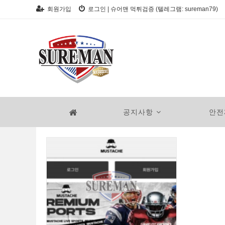
Skip
회원가입
로그인
|
슈어맨 먹튀검증 (텔레그램: sureman79)
to
content
공지사항
안전