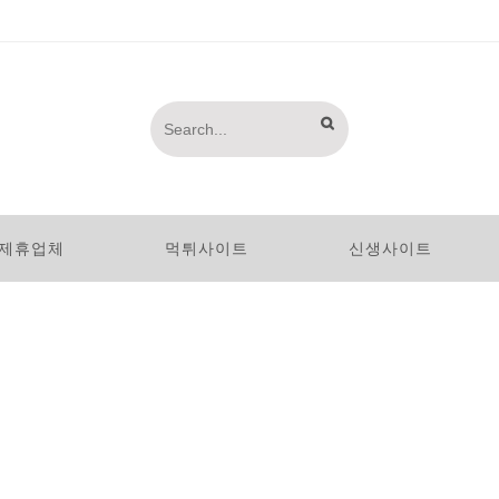
SUBMIT
Search
SEARCH
this
website
제휴업체
먹튀사이트
신생사이트