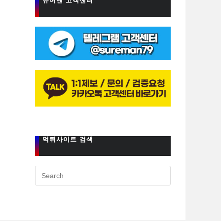
슈어맨 고객센터
먹튀사이트 검색
Press
Escape
to
close
the