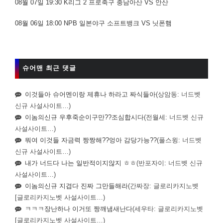
08월 07일 19:30 K리그 2 프로축구 충남아산 VS 안산
08월 06일 18:00 NPB 일본야구 소프트뱅크 VS 닛폰햄
슈어맨 최근 댓글
이것들아 슈어멘이랑 제휴나 하라고 짜식들아
(상암동: 너드벳
신규 사설사이트…)
이놈의신규 우후죽순이구만??조심합시다
(전월세: 너드벳 신규
사설사이트…)
뭐여 이것들 자금력 짱짱해??엉아 감당가능??
(풀스윙: 너드벳
신규 사설사이트…)
내가 너드다 나는 일반적이지않지 ㅎㅎ
(반포자이: 너드벳 신규
사설사이트…)
이놈의신규 지겹다 진짜 그만들해라
(간짜장: 글로리카지노벳
[글로리카지노벳 사설사이트…)
ㅋㅋㅋ장난하나 이거또 짱깨냄새난다
(세우타: 글로리카지노벳
[글로리카지노벳 사설사이트…)