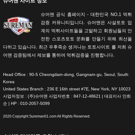
슈어맨 사이트 정보
슈어맨 공식 홈페이지 - 대한민국 NO.1 먹튀
검증 커뮤니티입니다. 슈어맨은 사설토토 업
계의 먹튀사이트들을 고발하고 회원님들의 안
전한 스포츠토토 문화를 만들기 위해 최선을
다하고 있습니다. 최근 우후죽순 생겨나는 토토사이트 를 저희 슈
어맨 검증팀에서 제보를 통하여 먹튀검증을 진행합니다.
Head Office : 90-5 Cheongdam-dong, Gangnam-gu, Seoul, South
Korea
United States Branch : 236 E 16th street #7E, New York, NY 10023
사업자정보 : (주)슈어맨 사업자번호 : 847-12-48621 | 대표이사 안희
순 | HP : 010-2057-5099
2020 Copyright
Sureman01.com
All Rights Reserved.