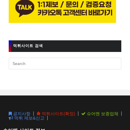
먹튀사이트 검색
Pres
Esc
to
clos
the
sear
pane
공지사항
먹튀사이트(확정)
슈어맨 보증업체
먹튀 제보&신고