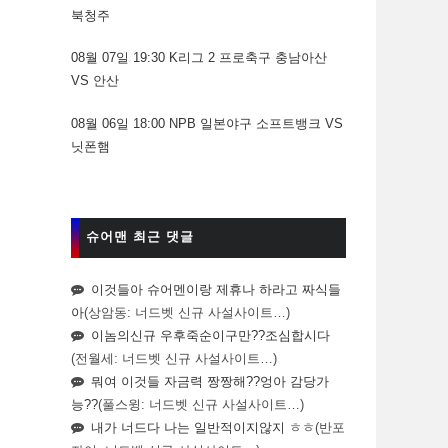
북청주
08월 07일 19:30 K리그 2 프로축구 충남아산
VS 안산
08월 06일 18:00 NPB 일본야구 소프트뱅크 VS
닛폰햄
슈어맨 최근 댓글
이것들아 슈어멘이랑 제휴나 하라고 짜식들
아
(상암동: 너드벳 신규 사설사이트…)
이놈의신규 우후죽순이구만??조심합시다
(전월세: 너드벳 신규 사설사이트…)
뭐여 이것들 자금력 짱짱해??엉아 감당가
능??
(풀스윙: 너드벳 신규 사설사이트…)
내가 너드다 나는 일반적이지않지 ㅎㅎ
(반포