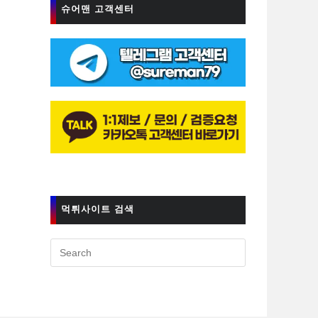
슈어맨 고객센터
먹튀사이트 검색
Press
Escape
to
close
the