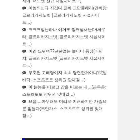
자이: 너드벳 신규 사설사이트…)
이놈의신규 지겹다 진짜 그만들해라
(간짜장:
글로리카지노벳 [글로리카지노벳 사설사이
트…)
ㅋㅋㅋ장난하나 이거또 짱깨냄새난다
(세우
타: 글로리카지노벳 [글로리카지노벳 사설사이
트…)
이건 또뭐여??근본없는 놀이터 등장
(식민
지: 글로리카지노벳 [글로리카지노벳 사설사이
트…)
무조껀 고배당이지 ㅎㅎ 당연한거아냐??
(발
바닥: 스포츠토토 상위권 맞대결…)
아 본능을 따르고 감을 따르는 내…
(근두운:
스포츠토토 상위권 맞대결…)
으음....아무래도 머리로 이해하지만 가슴으
론 힘들다
(부탄가스: 스포츠토토 상위권 맞대
결…)