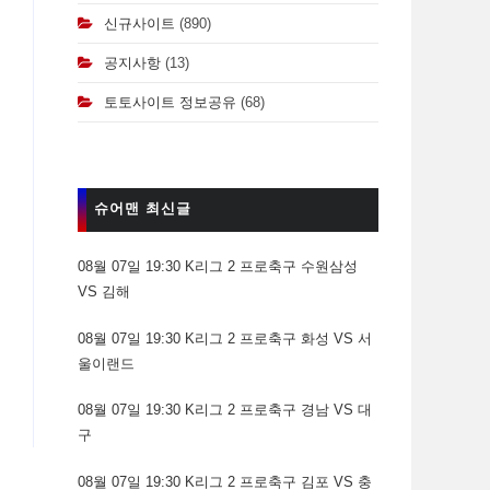
신규사이트
(890)
공지사항
(13)
토토사이트 정보공유
(68)
슈어맨 최신글
08월 07일 19:30 K리그 2 프로축구 수원삼성
VS 김해
08월 07일 19:30 K리그 2 프로축구 화성 VS 서
울이랜드
08월 07일 19:30 K리그 2 프로축구 경남 VS 대
구
08월 07일 19:30 K리그 2 프로축구 김포 VS 충