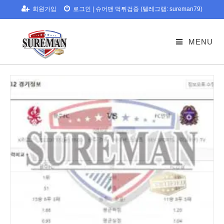
Skip
회원가입
로그인
|
슈어맨 먹튀검증 (텔레그램: sureman79)
to
content
MENU