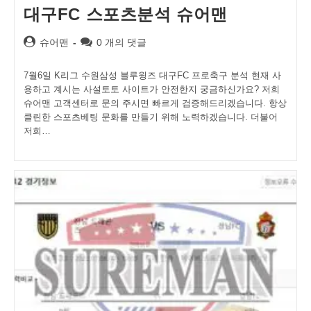
대구FC 스포츠분석 슈어맨
Post
Post
슈어맨
0 개의 댓글
author:
comments:
7월6일 K리그 수원삼성 블루윙즈 대구FC 프로축구 분석 현재 사
용하고 계시는 사설토토 사이트가 안전한지 궁금하신가요? 저희
슈어맨 고객센터로 문의 주시면 빠르게 검증해드리겠습니다. 항상
클린한 스포츠베팅 문화를 만들기 위해 노력하겠습니다. 더불어
저희…