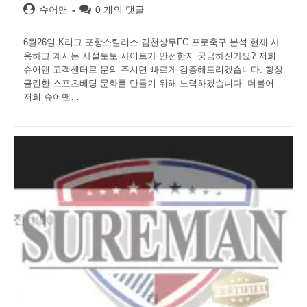
Post
Post
슈어맨
0 개의 댓글
author:
comments:
6월26일 K리그 포항스틸러스 김천상무FC 프로축구 분석 현재 사
용하고 계시는 사설토토 사이트가 안전한지 궁금하신가요? 저희
슈어맨 고객센터로 문의 주시면 빠르게 검증해드리겠습니다. 항상
클린한 스포츠베팅 문화를 만들기 위해 노력하겠습니다. 더불어
저희 슈어맨…