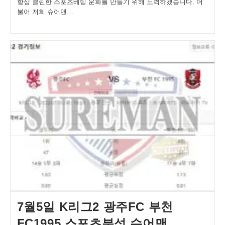
항상 클린한 스포츠베팅 문화를 만들기 위해 노력하겠습니다. 더
불어 저희 슈어맨…
7월5일 K리그2 광주FC 부천
FC1995 스포츠분석 슈어맨