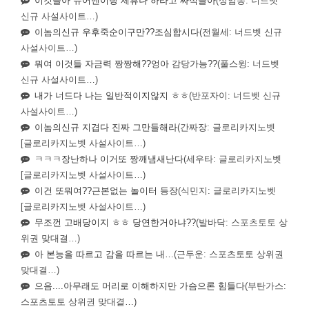
이것들아 슈어멘이랑 제휴나 하라고 짜식들아
(상암동: 너드벳
신규 사설사이트…)
이놈의신규 우후죽순이구만??조심합시다
(전월세: 너드벳 신규
사설사이트…)
뭐여 이것들 자금력 짱짱해??엉아 감당가능??
(풀스윙: 너드벳
신규 사설사이트…)
내가 너드다 나는 일반적이지않지 ㅎㅎ
(반포자이: 너드벳 신규
사설사이트…)
이놈의신규 지겹다 진짜 그만들해라
(간짜장: 글로리카지노벳
[글로리카지노벳 사설사이트…)
ㅋㅋㅋ장난하나 이거또 짱깨냄새난다
(세우타: 글로리카지노벳
[글로리카지노벳 사설사이트…)
이건 또뭐여??근본없는 놀이터 등장
(식민지: 글로리카지노벳
[글로리카지노벳 사설사이트…)
무조껀 고배당이지 ㅎㅎ 당연한거아냐??
(발바닥: 스포츠토토 상
위권 맞대결…)
아 본능을 따르고 감을 따르는 내…
(근두운: 스포츠토토 상위권
맞대결…)
으음....아무래도 머리로 이해하지만 가슴으론 힘들다
(부탄가스:
스포츠토토 상위권 맞대결…)