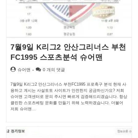
7월9일 K리그2 안산그리너스 부천
FC1995 스포츠분석 슈어맨
Post
Post
슈어맨
0 개의 댓글
author:
comments:
7월9일 K리그2 안산그리너스 부천FC1995 프로축구 분석 현재 사
용하고 계시는 사설토토 사이트가 안전한지 궁금하신가요? 저희
슈어맨 고객센터로 문의 주시면 빠르게 검증해드리겠습니다. 항상
클린한 스포츠베팅 문화를 만들기 위해 노력하겠습니다. 더불어
저희 슈어맨…