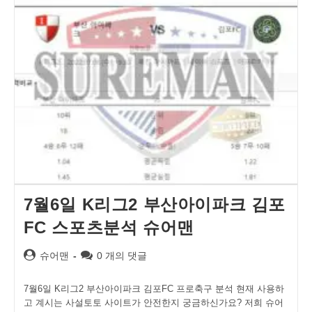
7월6일 K리그2 부산아이파크 김포
FC 스포츠분석 슈어맨
Post
Post
슈어맨
0 개의 댓글
author:
comments:
7월6일 K리그2 부산아이파크 김포FC 프로축구 분석 현재 사용하
고 계시는 사설토토 사이트가 안전한지 궁금하신가요? 저희 슈어