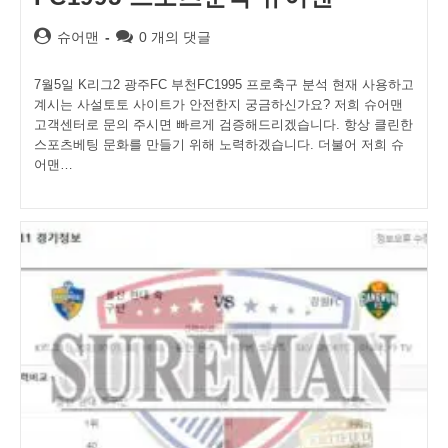
Post
Post
슈어맨
0 개의 댓글
author:
comments:
7월5일 K리그2 광주FC 부천FC1995 프로축구 분석 현재 사용하고
계시는 사설토토 사이트가 안전한지 궁금하신가요? 저희 슈어맨
고객센터로 문의 주시면 빠르게 검증해드리겠습니다. 항상 클린한
스포츠베팅 문화를 만들기 위해 노력하겠습니다. 더불어 저희 슈
어맨…