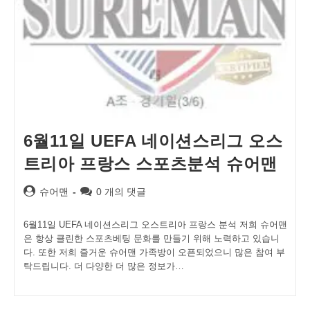
6월11일 UEFA 네이션스리그 오스
트리아 프랑스 스포츠분석 슈어맨
Post
Post
슈어맨
0 개의 댓글
author:
comments:
6월11일 UEFA 네이션스리그 오스트리아 프랑스 분석 저희 슈어맨
은 항상 클린한 스포츠베팅 문화를 만들기 위해 노력하고 있습니
다. 또한 저희 즐거운 슈어맨 가족방이 오픈되었으니 많은 참여 부
탁드립니다. 더 다양한 더 많은 정보가…