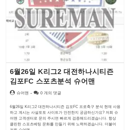
6월26일 K리그2 대전하나시티즌
김포FC 스포츠분석 슈어맨
Post
Post
슈어맨
0 개의 댓글
author:
comments:
6월26일 K리그2 대전하나시티즌 김포FC 프로축구 분석 현재 사용
하고 계시는 사설토토 사이트가 안전한지 궁금하신가요? 저희 슈
어맨 고객센터로 문의 주시면 빠르게 검증해드리겠습니다. 항상
클린한 스포츠베팅 문화를 만들기 위해 노력하겠습니다. 더불어