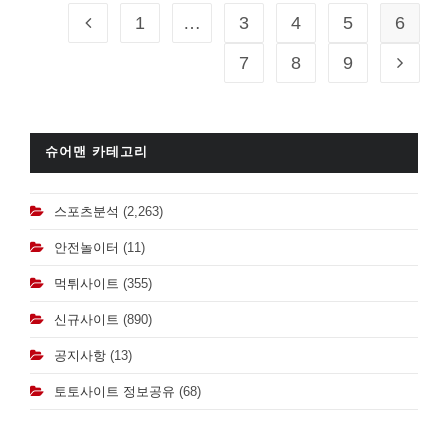
1
…
3
4
5
6
Go to the previous page
7
8
9
Go to t
슈어맨 카테고리
스포츠분석
(2,263)
안전놀이터
(11)
먹튀사이트
(355)
신규사이트
(890)
공지사항
(13)
토토사이트 정보공유
(68)