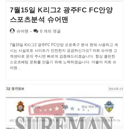
7월15일 K리그2 광주FC FC안양
스포츠분석 슈어맨
Post
Post
슈어맨
0 개의 댓글
author:
comments:
7월15일 K리그2 광주FC FC안양 프로축구 분석 현재 사용하고 계
시는 사설토토 사이트가 안전한지 궁금하신가요? 저희 슈어맨 고
객센터로 문의 주시면 빠르게 검증해드리겠습니다. 항상 클린한
스포츠베팅 문화를 만들기 위해 노력하겠습니다. 더불어 저희 슈
어맨…