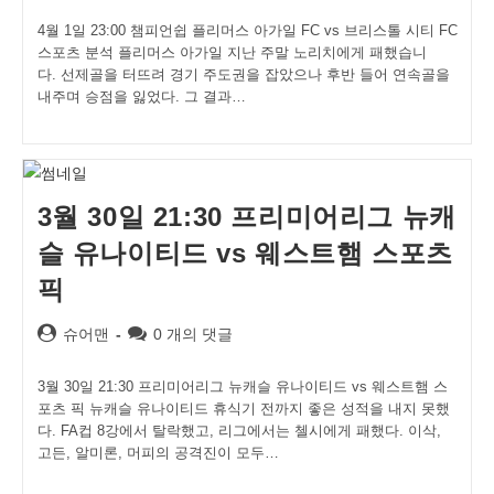
4월 1일 23:00 챔피언쉽 플리머스 아가일 FC vs 브리스톨 시티 FC
스포츠 분석 플리머스 아가일 지난 주말 노리치에게 패했습니
다. 선제골을 터뜨려 경기 주도권을 잡았으나 후반 들어 연속골을
내주며 승점을 잃었다. 그 결과…
3월 30일 21:30 프리미어리그 뉴캐
슬 유나이티드 vs 웨스트햄 스포츠
픽
Post
Post
슈어맨
0 개의 댓글
author:
comments:
3월 30일 21:30 프리미어리그 뉴캐슬 유나이티드 vs 웨스트햄 스
포츠 픽 뉴캐슬 유나이티드 휴식기 전까지 좋은 성적을 내지 못했
다. FA컵 8강에서 탈락했고, 리그에서는 첼시에게 패했다. 이삭,
고든, 알미론, 머피의 공격진이 모두…