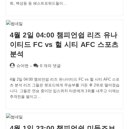
희, 백성동 등 패스트포워드들이…
4월 2일 04:00 챔피언쉽 리즈 유나
이티드 FC vs 헐 시티 AFC 스포츠
분석
Post
Post
슈어맨
0 개의 댓글
author:
comments:
4월 2일 04:00 챔피언쉽 리즈 유나이티드 FC vs 헐 시티 AFC 스포
츠 분석 리즈 그들은 왓포드에게 무승부를 거둔 후 2위로 떨어졌습
니다. 그들은 연승 중이던 입스위치 타운에게 1위를 내주고 이제는
추격전을 벌이고…
4월 1일 23:00 챔피언쉽 미들즈브