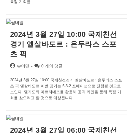
득점 기회를…
2024년 3월 27일 10:00 국제친선
경기 엘살바도르 : 온두라스 스포
츠 픽
Post
Post
슈어맨
0 개의 댓글
author:
comments:
2024년 3월 27일 10:00 국제친선경기 엘살바도르 : 온두라스 스포
츠 픽 엘살바도르 이번 경기는 5-3-2 포메이션으로 진행될 것으로
보인다. 델가도와 마르티네즈를 활용해 공격 라인을 통해 득점 기
회를 찾으려고 할 것으로 예상됩니다.…
2024년 3월 27일 06:00 국제친선