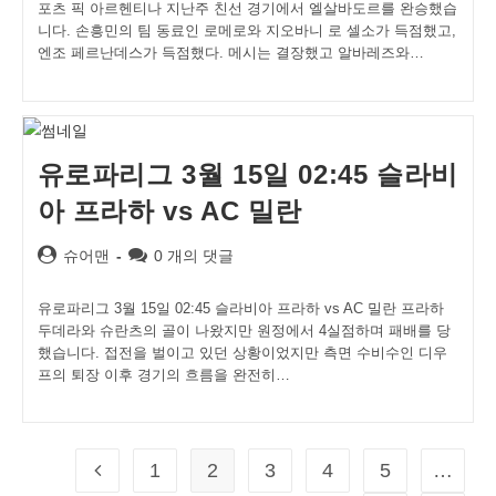
포츠 픽 아르헨티나 지난주 친선 경기에서 엘살바도르를 완승했습
니다. 손흥민의 팀 동료인 로메로와 지오바니 로 셀소가 득점했고,
엔조 페르난데스가 득점했다. 메시는 결장했고 알바레즈와…
유로파리그 3월 15일 02:45 슬라비
아 프라하 vs AC 밀란
Post
Post
슈어맨
0 개의 댓글
author:
comments:
유로파리그 3월 15일 02:45 슬라비아 프라하 vs AC 밀란 프라하
두데라와 슈란츠의 골이 나왔지만 원정에서 4실점하며 패배를 당
했습니다. 접전을 벌이고 있던 상황이었지만 측면 수비수인 디우
프의 퇴장 이후 경기의 흐름을 완전히…
1
2
3
4
5
…
Go to the previous page