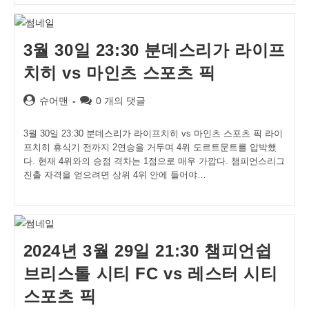
3월 30일 23:30 분데스리가 라이프
치히 vs 마인츠 스포츠 픽
Post
Post
슈어맨
0 개의 댓글
author:
comments:
3월 30일 23:30 분데스리가 라이프치히 vs 마인츠 스포츠 픽 라이
프치히 휴식기 전까지 2연승을 거두며 4위 도르트문트를 압박했
다. 현재 4위와의 승점 격차는 1점으로 매우 가깝다. 챔피언스리그
진출 자격을 얻으려면 상위 4위 안에 들어야…
2024년 3월 29일 21:30 챔피언쉽
브리스톨 시티 FC vs 레스터 시티
스포츠 픽