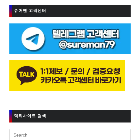
슈어맨 고객센터
먹튀사이트 검색
Pres