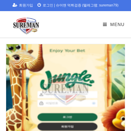
Skip
회원가입
로그인
|
슈어맨 먹튀검증 (텔레그램: sureman79)
to
content
MENU