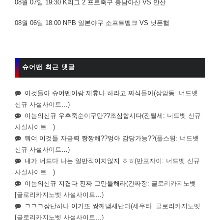
08월 07일 19:30 K리그 2 프로축구 충남아산 VS 안산
08월 06일 18:00 NPB 일본야구 소프트뱅크 VS 닛폰햄
슈어맨 최근 댓글
이것들아 슈어멘이랑 제휴나 하라고 짜식들아
(상암동: 너드벳
신규 사설사이트…)
이놈의신규 우후죽순이구만??조심합시다
(전월세: 너드벳 신규
사설사이트…)
뭐여 이것들 자금력 짱짱해??엉아 감당가능??
(풀스윙: 너드벳
신규 사설사이트…)
내가 너드다 나는 일반적이지않지 ㅎㅎ
(반포자이: 너드벳 신규
사설사이트…)
이놈의신규 지겹다 진짜 그만들해라
(간짜장: 글로리카지노벳
[글로리카지노벳 사설사이트…)
ㅋㅋㅋ장난하나 이거또 짱깨냄새난다
(세우타: 글로리카지노벳
[글로리카지노벳 사설사이트…)