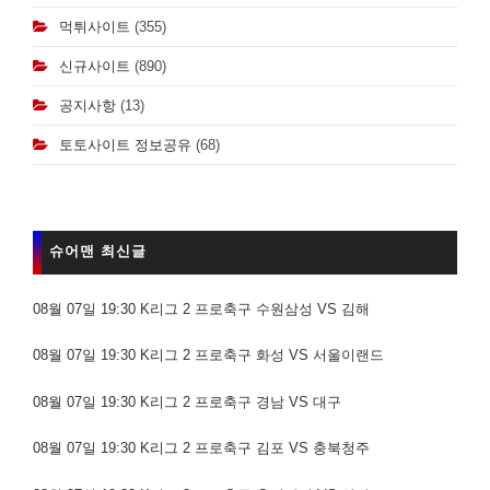
먹튀사이트
(355)
신규사이트
(890)
공지사항
(13)
토토사이트 정보공유
(68)
슈어맨 최신글
08월 07일 19:30 K리그 2 프로축구 수원삼성 VS 김해
08월 07일 19:30 K리그 2 프로축구 화성 VS 서울이랜드
08월 07일 19:30 K리그 2 프로축구 경남 VS 대구
08월 07일 19:30 K리그 2 프로축구 김포 VS 충북청주