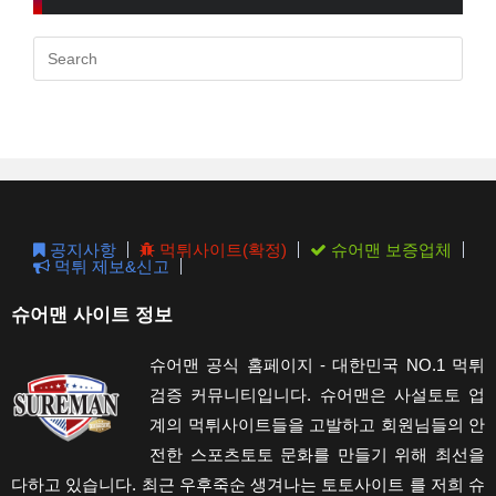
Pres
Esc
to
clos
the
sear
pane
공지사항
먹튀사이트(확정)
슈어맨 보증업체
먹튀 제보&신고
슈어맨 사이트 정보
슈어맨 공식 홈페이지 - 대한민국 NO.1 먹튀
검증 커뮤니티입니다. 슈어맨은 사설토토 업
계의 먹튀사이트들을 고발하고 회원님들의 안
전한 스포츠토토 문화를 만들기 위해 최선을
다하고 있습니다. 최근 우후죽순 생겨나는 토토사이트 를 저희 슈