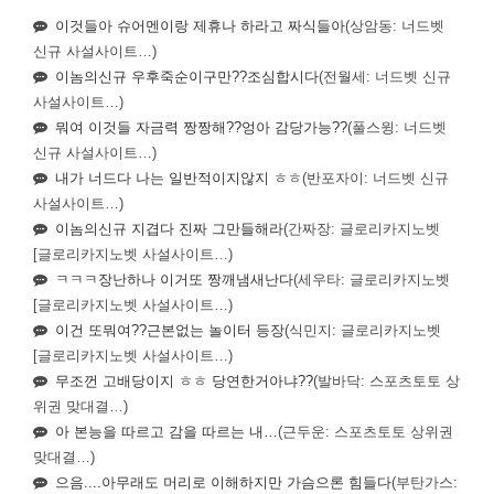
이것들아 슈어멘이랑 제휴나 하라고 짜식들아
(상암동: 너드벳
신규 사설사이트…)
이놈의신규 우후죽순이구만??조심합시다
(전월세: 너드벳 신규
사설사이트…)
뭐여 이것들 자금력 짱짱해??엉아 감당가능??
(풀스윙: 너드벳
신규 사설사이트…)
내가 너드다 나는 일반적이지않지 ㅎㅎ
(반포자이: 너드벳 신규
사설사이트…)
이놈의신규 지겹다 진짜 그만들해라
(간짜장: 글로리카지노벳
[글로리카지노벳 사설사이트…)
ㅋㅋㅋ장난하나 이거또 짱깨냄새난다
(세우타: 글로리카지노벳
[글로리카지노벳 사설사이트…)
이건 또뭐여??근본없는 놀이터 등장
(식민지: 글로리카지노벳
[글로리카지노벳 사설사이트…)
무조껀 고배당이지 ㅎㅎ 당연한거아냐??
(발바닥: 스포츠토토 상
위권 맞대결…)
아 본능을 따르고 감을 따르는 내…
(근두운: 스포츠토토 상위권
맞대결…)
으음....아무래도 머리로 이해하지만 가슴으론 힘들다
(부탄가스: