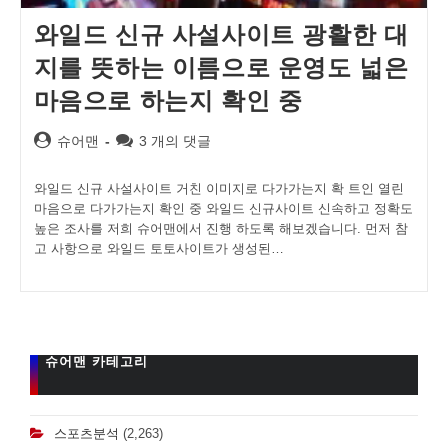
와일드 신규 사설사이트 광활한 대
지를 뜻하는 이름으로 운영도 넓은
마음으로 하는지 확인 중
Post
Post
슈어맨
3 개의 댓글
author:
comments:
와일드 신규 사설사이트 거친 이미지로 다가가는지 확 트인 열린
마음으로 다가가는지 확인 중 와일드 신규사이트 신속하고 정확도
높은 조사를 저희 슈어맨에서 진행 하도록 해보겠습니다. 먼저 참
고 사항으로 와일드 토토사이트가 생성된…
슈어맨 카테고리
스포츠분석
(2,263)