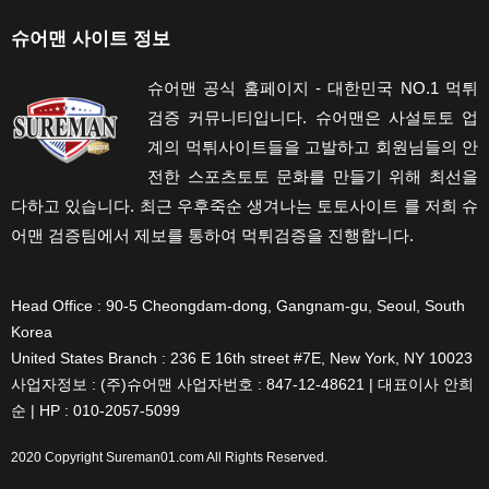
슈어맨 사이트 정보
슈어맨 공식 홈페이지 - 대한민국 NO.1 먹튀
검증 커뮤니티입니다. 슈어맨은 사설토토 업
계의 먹튀사이트들을 고발하고 회원님들의 안
전한 스포츠토토 문화를 만들기 위해 최선을
다하고 있습니다. 최근 우후죽순 생겨나는 토토사이트 를 저희 슈
어맨 검증팀에서 제보를 통하여 먹튀검증을 진행합니다.
Head Office : 90-5 Cheongdam-dong, Gangnam-gu, Seoul, South
Korea
United States Branch : 236 E 16th street #7E, New York, NY 10023
사업자정보 : (주)슈어맨 사업자번호 : 847-12-48621 | 대표이사 안희
순 | HP : 010-2057-5099
2020 Copyright
Sureman01.com
All Rights Reserved.