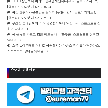
ㅋㅋㅋ장난하나 이거또 짱깨냄새난다
(세우타: 글로리카지노벳
[글로리카지노벳 사설사이트…)
이건 또뭐여??근본없는 놀이터 등장
(식민지: 글로리카지노벳
[글로리카지노벳 사설사이트…)
무조껀 고배당이지 ㅎㅎ 당연한거아냐??
(발바닥: 스포츠토토 상
위권 맞대결…)
아 본능을 따르고 감을 따르는 내…
(근두운: 스포츠토토 상위권
맞대결…)
으음....아무래도 머리로 이해하지만 가슴으론 힘들다
(부탄가스:
스포츠토토 상위권 맞대결…)
슈어맨 고객센터