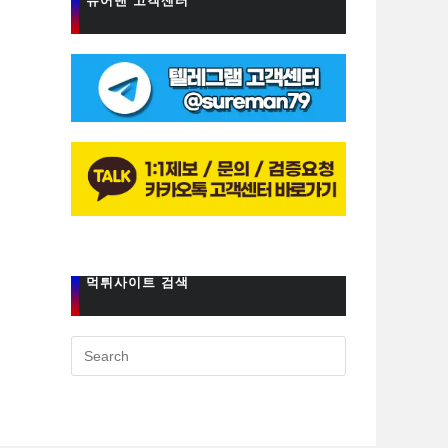
슈어맨 고객센터
먹튀사이트 검색
Press
Escape
to
close
the