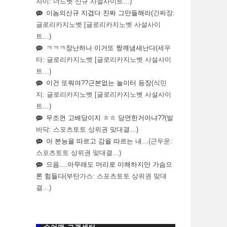
자이: 너드벳 신규 사설사이트…)
이놈의신규 지겹다 진짜 그만들해라
(간짜장:
글로리카지노벳 [글로리카지노벳 사설사이
트…)
ㅋㅋㅋ장난하나 이거또 짱깨냄새난다
(세우
타: 글로리카지노벳 [글로리카지노벳 사설사이
트…)
이건 또뭐여??근본없는 놀이터 등장
(식민
지: 글로리카지노벳 [글로리카지노벳 사설사이
트…)
무조껀 고배당이지 ㅎㅎ 당연한거아냐??
(발
바닥: 스포츠토토 상위권 맞대결…)
아 본능을 따르고 감을 따르는 내…
(근두운:
스포츠토토 상위권 맞대결…)
으음....아무래도 머리로 이해하지만 가슴으
론 힘들다
(부탄가스: 스포츠토토 상위권 맞대
결…)