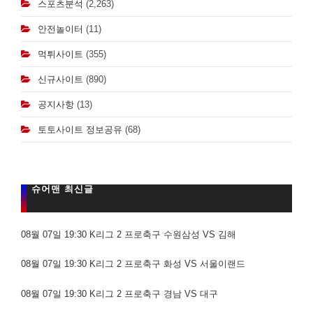
스포츠분석
(2,263)
안전놀이터
(11)
먹튀사이트
(355)
신규사이트
(890)
공지사항
(13)
토토사이트 정보공유
(68)
슈어맨 최신글
08월 07일 19:30 K리그 2 프로축구 수원삼성 VS 김해
08월 07일 19:30 K리그 2 프로축구 화성 VS 서울이랜드
08월 07일 19:30 K리그 2 프로축구 경남 VS 대구