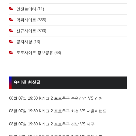
안전놀이터
(11)
먹튀사이트
(355)
신규사이트
(890)
공지사항
(13)
토토사이트 정보공유
(68)
슈어맨 최신글
08월 07일 19:30 K리그 2 프로축구 수원삼성 VS 김해
08월 07일 19:30 K리그 2 프로축구 화성 VS 서울이랜드
08월 07일 19:30 K리그 2 프로축구 경남 VS 대구