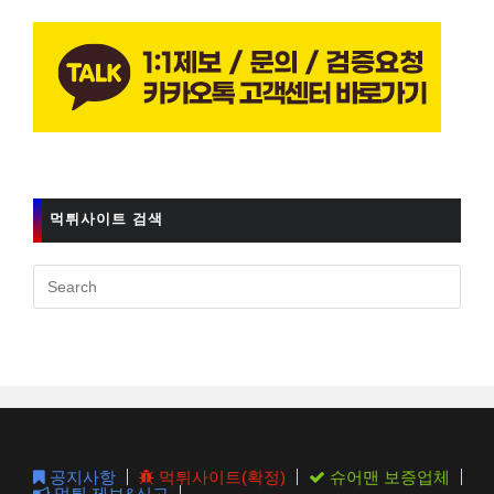
먹튀사이트 검색
Pres
Esc
to
clos
the
sear
pane
공지사항
먹튀사이트(확정)
슈어맨 보증업체
먹튀 제보&신고