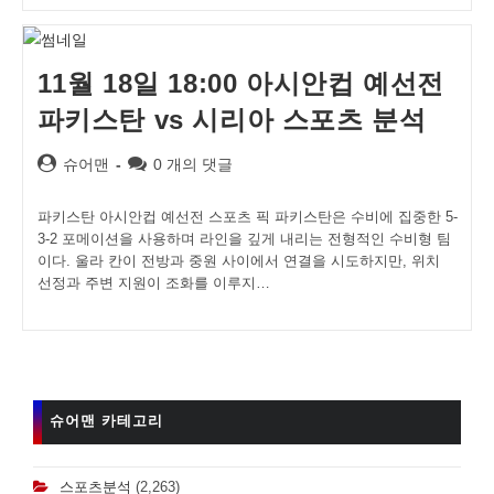
11월 18일 18:00 아시안컵 예선전
파키스탄 vs 시리아 스포츠 분석
Post
Post
슈어맨
0 개의 댓글
author:
comments:
파키스탄 아시안컵 예선전 스포츠 픽 파키스탄은 수비에 집중한 5-
3-2 포메이션을 사용하며 라인을 깊게 내리는 전형적인 수비형 팀
이다. 울라 칸이 전방과 중원 사이에서 연결을 시도하지만, 위치
선정과 주변 지원이 조화를 이루지…
슈어맨 카테고리
스포츠분석
(2,263)