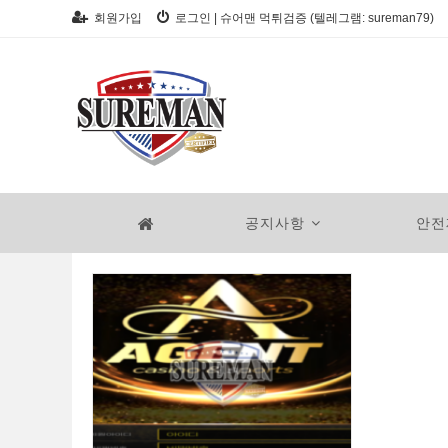
Skip
회원가입
로그인
|
슈어맨 먹튀검증 (텔레그램: sureman79)
to
content
공지사항
안전