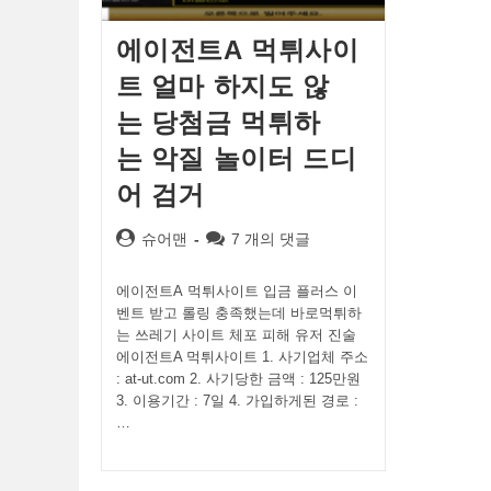
에이전트A 먹튀사이
트 얼마 하지도 않
는 당첨금 먹튀하
는 악질 놀이터 드디
어 검거
Post
Post
슈어맨
7 개의 댓글
author:
comments:
에이전트A 먹튀사이트 입금 플러스 이
벤트 받고 롤링 충족했는데 바로먹튀하
는 쓰레기 사이트 체포 피해 유저 진술
에이전트A 먹튀사이트 1. 사기업체 주소
: at-ut.com 2. 사기당한 금액 : 125만원
3. 이용기간 : 7일 4. 가입하게된 경로 :
…