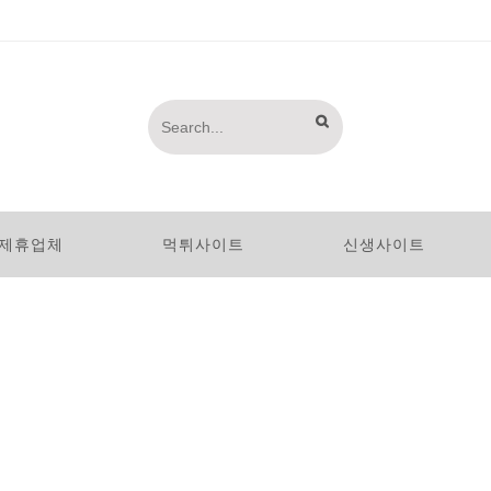
SUBMIT
Search
SEARCH
this
website
제휴업체
먹튀사이트
신생사이트