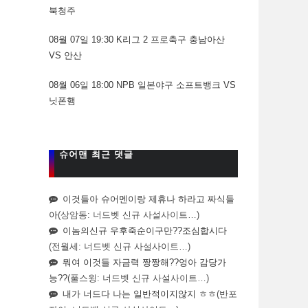
북청주
08월 07일 19:30 K리그 2 프로축구 충남아산
VS 안산
08월 06일 18:00 NPB 일본야구 소프트뱅크 VS
닛폰햄
슈어맨 최근 댓글
이것들아 슈어멘이랑 제휴나 하라고 짜식들
아
(상암동: 너드벳 신규 사설사이트…)
이놈의신규 우후죽순이구만??조심합시다
(전월세: 너드벳 신규 사설사이트…)
뭐여 이것들 자금력 짱짱해??엉아 감당가
능??
(풀스윙: 너드벳 신규 사설사이트…)
내가 너드다 나는 일반적이지않지 ㅎㅎ
(반포