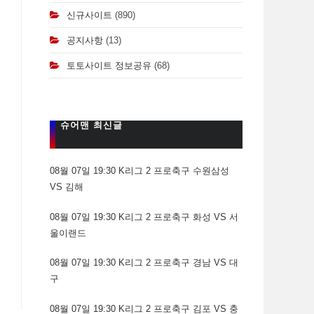
신규사이트
(890)
공지사항
(13)
토토사이트 정보공유
(68)
슈어맨 최신글
08월 07일 19:30 K리그 2 프로축구 수원삼성
VS 김해
08월 07일 19:30 K리그 2 프로축구 화성 VS 서
울이랜드
08월 07일 19:30 K리그 2 프로축구 경남 VS 대
구
08월 07일 19:30 K리그 2 프로축구 김포 VS 충