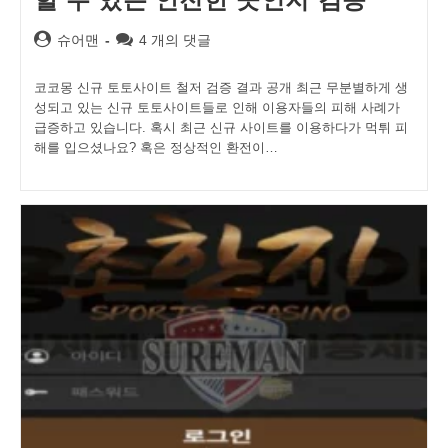
Post
Post
슈어맨
4 개의 댓글
author:
comments:
코코몽 신규 토토사이트 철저 검증 결과 공개 최근 무분별하게 생
성되고 있는 신규 토토사이트들로 인해 이용자들의 피해 사례가
급증하고 있습니다. 혹시 최근 신규 사이트를 이용하다가 먹튀 피
해를 입으셨나요? 혹은 정상적인 환전이…