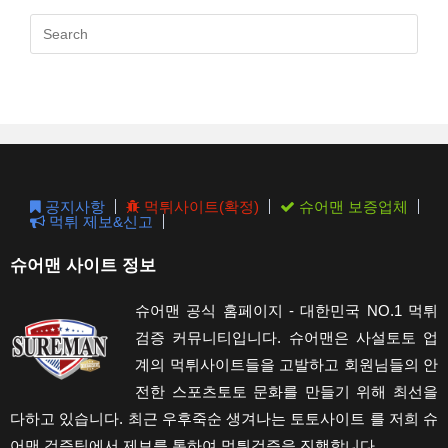
Pres
Esc
to
clos
the
sear
pane
공지사항
먹튀사이트(확정)
슈어맨 보증업체
먹튀 제보&신고
슈어맨 사이트 정보
슈어맨 공식 홈페이지 - 대한민국 NO.1 먹튀
검증 커뮤니티입니다. 슈어맨은 사설토토 업
계의 먹튀사이트들을 고발하고 회원님들의 안
전한 스포츠토토 문화를 만들기 위해 최선을
다하고 있습니다. 최근 우후죽순 생겨나는 토토사이트 를 저희 슈
어맨 검증팀에서 제보를 통하여 먹튀검증을 진행합니다.