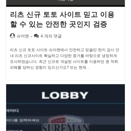
리츠 신규 토토 사이트 믿고 이용
할 수 있는 안전한 곳인지 검증
Post
Post
슈어맨
4 개의 댓글
author:
comments:
리츠 신규 토토 사이트 슈어맨에서 안전하고 믿을만 한지 검사 안
내 리츠 신규사이트 확실하고 다양한 증거를 바탕으로 냉정하게
조사하였습니다. 최근 신규로 개설된 사이트를 이용하던 중 먹튀
피해를 당하신 경험이 있으신가요? 또는 현재…