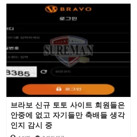
브라보 신규 토토 사이트 회원들은
안중에 없고 자기들만 축배들 생각
인지 감시 중
Post
Post