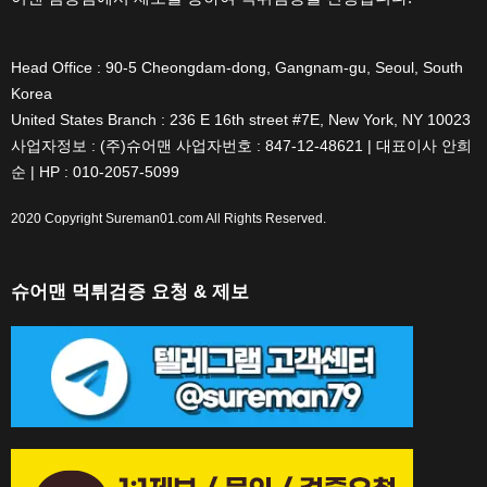
Head Office : 90-5 Cheongdam-dong, Gangnam-gu, Seoul, South
Korea
United States Branch : 236 E 16th street #7E, New York, NY 10023
사업자정보 : (주)슈어맨 사업자번호 : 847-12-48621 | 대표이사 안희
순 | HP : 010-2057-5099
2020 Copyright
Sureman01.com
All Rights Reserved.
슈어맨 먹튀검증 요청 & 제보