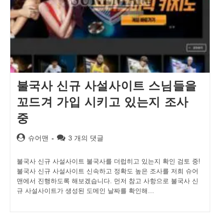
불국사 신규 사설사이트 스님들을
꼬드겨 가입 시키고 있는지 조사
중
Post
Post
슈어맨
3 개의 댓글
author:
comments:
불국사 신규 사설사이트 불국사를 더럽히고 있는지 확인 검토 중!
불국사 신규 사설사이트 신속하고 정확도 높은 조사를 저희 슈어
맨에서 진행하도록 해보겠습니다. 먼저 참고 사항으로 불국사 신
규 사설사이트가 생성된 도메인 날짜를 확인해…