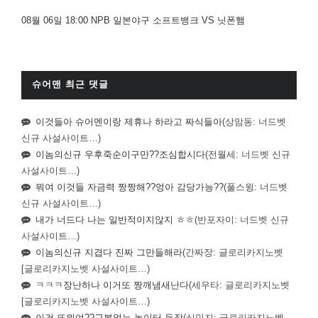
08월 06일 18:00 NPB 일본야구 소프트뱅크 VS 닛폰햄
슈어맨 최근 댓글
이것들아 슈어멘이랑 제휴나 하라고 짜식들아
(상암동: 너드벳
신규 사설사이트…)
이놈의신규 우후죽순이구만??조심합시다
(전월세: 너드벳 신규
사설사이트…)
뭐여 이것들 자금력 짱짱해??엉아 감당가능??
(풀스윙: 너드벳
신규 사설사이트…)
내가 너드다 나는 일반적이지않지 ㅎㅎ
(반포자이: 너드벳 신규
사설사이트…)
이놈의신규 지겹다 진짜 그만들해라
(간짜장: 글로리카지노벳
[글로리카지노벳 사설사이트…)
ㅋㅋㅋ장난하나 이거또 짱깨냄새난다
(세우타: 글로리카지노벳
[글로리카지노벳 사설사이트…)
이건 또뭐여??근본없는 놀이터 등장
(식민지: 글로리카지노벳