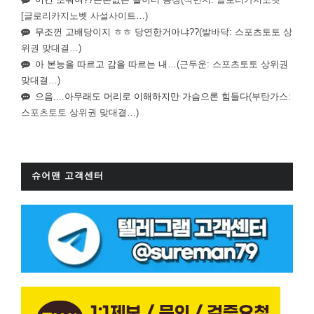
[글로리카지노벳 사설사이트…)
무조껀 고배당이지 ㅎㅎ 당연한거아냐??
(발바닥: 스포츠토토 상
위권 맞대결…)
아 본능을 따르고 감을 따르는 내…
(근두운: 스포츠토토 상위권
맞대결…)
으음....아무래도 머리로 이해하지만 가슴으론 힘들다
(부탄가스:
스포츠토토 상위권 맞대결…)
슈어맨 고객센터