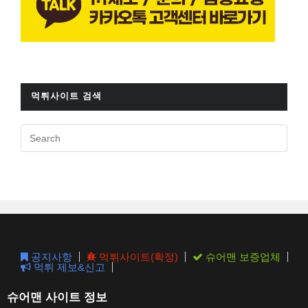
먹튀사이트 검색
Pres
Esc
to
clos
the
sear
pane
공지사항
먹튀사이트(확정)
슈어맨 보증업체
먹튀 제보&신고
슈어맨 사이트 정보