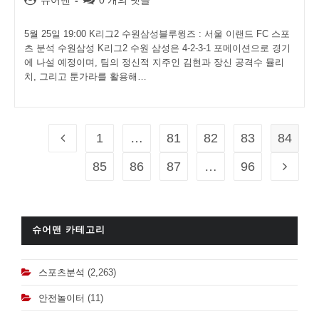
author:
comments:
5월 25일 19:00 K리그2 수원삼성블루윙즈 : 서울 이랜드 FC 스포
츠 분석 수원삼성 K리그2 수원 삼성은 4-2-3-1 포메이션으로 경기
에 나설 예정이며, 팀의 정신적 지주인 김현과 장신 공격수 뮬리
치, 그리고 툰가라를 활용해…
1
…
81
82
83
84
Go to the previous page
85
86
87
…
96
Go to t
슈어맨 카테고리
스포츠분석
(2,263)
안전놀이터
(11)