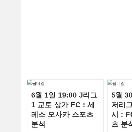
6월 1일 19:00 J리그
5월 3
1 교토 상가 FC : 세
저리그
레소 오사카 스포츠
시 : 
분석
츠 분