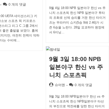
author:
comments:
Post
0 개의 댓글
comments:
9월 4일 18:00 NPB 일본야구 한신 vs 주
니치 스포츠픽 한신 NPB 일본야구 투타
1:00 UEFA 네이션스리그 키
의 조화로 선제 승리를 거둔 한신 타이거
 코소보 스포츠 픽 키프로스
즈는 무라카미 쇼키(5승 9패 2.46)가 시
션스리그 리그 C 그룹 2에서
즌 6승을 노린다. 28일 요코하마 원정에
며 좋은 출발을 보였다. 홈에
서 6이닝…
펼치지만, 여전히 전력이 약하
다는 수비에…
9월 3일 18:00 NPB
일본야구 한신 vs 주
니치 스포츠픽
Post
Post
슈어맨
0 개의 댓글
author:
comments:
9월 3일 18:00 NPB일본야구 한신 vs 주
니치 스포츠픽 한신 NPB일본야구 타선
의 부진으로 역전패를 당한 한신 타이거