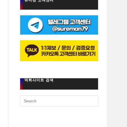
슈어맨 고객센터
먹튀사이트 검색
Press
Escape
to
close
the