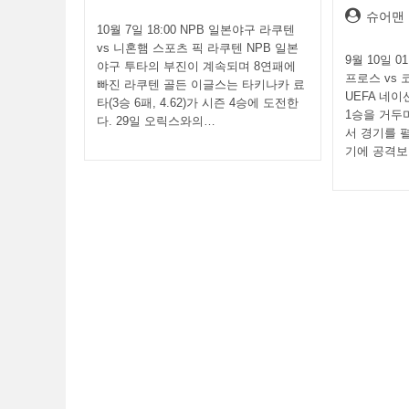
author:
comments:
Post
슈어맨
10월 7일 18:00 NPB 일본야구 라쿠텐
author:
vs 니혼햄 스포츠 픽 라쿠텐 NPB 일본
9월 10일 0
야구 투타의 부진이 계속되며 8연패에
프로스 vs
빠진 라쿠텐 골든 이글스는 타키나카 료
UEFA 네이
타(3승 6패, 4.62)가 시즌 4승에 도전한
1승을 거두
다. 29일 오릭스와의…
서 경기를 
기에 공격보