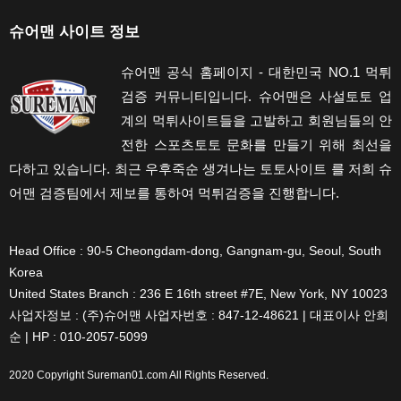
슈어맨 사이트 정보
슈어맨 공식 홈페이지 - 대한민국 NO.1 먹튀
검증 커뮤니티입니다. 슈어맨은 사설토토 업
계의 먹튀사이트들을 고발하고 회원님들의 안
전한 스포츠토토 문화를 만들기 위해 최선을
다하고 있습니다. 최근 우후죽순 생겨나는 토토사이트 를 저희 슈
어맨 검증팀에서 제보를 통하여 먹튀검증을 진행합니다.
Head Office : 90-5 Cheongdam-dong, Gangnam-gu, Seoul, South
Korea
United States Branch : 236 E 16th street #7E, New York, NY 10023
사업자정보 : (주)슈어맨 사업자번호 : 847-12-48621 | 대표이사 안희
순 | HP : 010-2057-5099
2020 Copyright
Sureman01.com
All Rights Reserved.