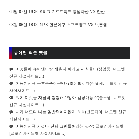
08월 07일 19:30 K리그 2 프로축구 충남아산 VS 안산
08월 06일 18:00 NPB 일본야구 소프트뱅크 VS 닛폰햄
슈어맨 최근 댓글
이것들아 슈어멘이랑 제휴나 하라고 짜식들아
(상암동: 너드벳
신규 사설사이트…)
이놈의신규 우후죽순이구만??조심합시다
(전월세: 너드벳 신규
사설사이트…)
뭐여 이것들 자금력 짱짱해??엉아 감당가능??
(풀스윙: 너드벳
신규 사설사이트…)
내가 너드다 나는 일반적이지않지 ㅎㅎ
(반포자이: 너드벳 신규
사설사이트…)
이놈의신규 지겹다 진짜 그만들해라
(간짜장: 글로리카지노벳
[글로리카지노벳 사설사이트…)