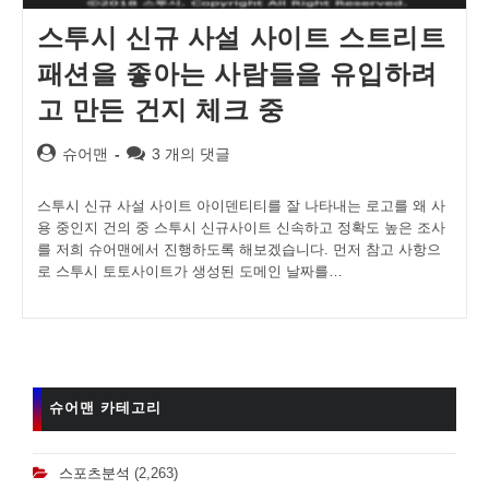
스투시 신규 사설 사이트 스트리트
패션을 좋아는 사람들을 유입하려
고 만든 건지 체크 중
Post
Post
슈어맨
3 개의 댓글
author:
comments:
스투시 신규 사설 사이트 아이덴티티를 잘 나타내는 로고를 왜 사
용 중인지 건의 중 스투시 신규사이트 신속하고 정확도 높은 조사
를 저희 슈어맨에서 진행하도록 해보겠습니다. 먼저 참고 사항으
로 스투시 토토사이트가 생성된 도메인 날짜를…
슈어맨 카테고리
스포츠분석
(2,263)