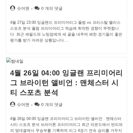
Post
Post
슈어맨
0 개의 댓글
author:
comments:
4월 27일 23:00 잉글랜드 프리미어리그 풀럼 vs 크리스탈 팰리스
스포츠 분석 풀럼 프리미어리그 역습에 취약한 경향이 뚜렷합니
다. 최근 셰필드와 노팅엄에게 세 골을 내주며 패한 경기들이 좋은
평가를 받기 어려운 상황입니다.…
4월 26일 04:00 잉글랜 프리미어리
그 브라이턴 앨비언 : 맨체스터 시
티 스포츠 분석
Post
Post
슈어맨
0 개의 댓글
author:
comments:
4월 26일 04:00 잉글랜 프리미어리그 브라이턴 앨비언 : 맨체스터
시티 스포츠 분석 브라이튼 프리미어리그 최근 라운드에서 번리와
의 맞대결에서 무승부를 기록하며 리그 4경기 연속 승리를 거두지