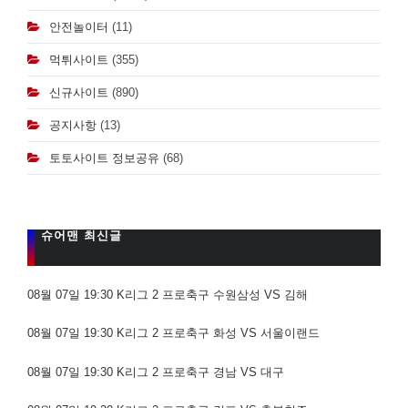
안전놀이터
(11)
먹튀사이트
(355)
신규사이트
(890)
공지사항
(13)
토토사이트 정보공유
(68)
슈어맨 최신글
08월 07일 19:30 K리그 2 프로축구 수원삼성 VS 김해
08월 07일 19:30 K리그 2 프로축구 화성 VS 서울이랜드
08월 07일 19:30 K리그 2 프로축구 경남 VS 대구