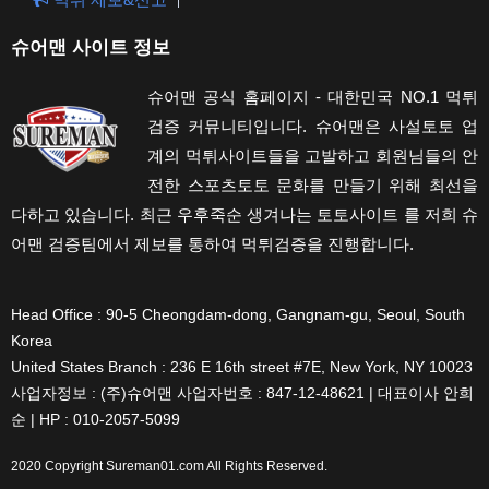
슈어맨 사이트 정보
슈어맨 공식 홈페이지 - 대한민국 NO.1 먹튀
검증 커뮤니티입니다. 슈어맨은 사설토토 업
계의 먹튀사이트들을 고발하고 회원님들의 안
전한 스포츠토토 문화를 만들기 위해 최선을
다하고 있습니다. 최근 우후죽순 생겨나는 토토사이트 를 저희 슈
어맨 검증팀에서 제보를 통하여 먹튀검증을 진행합니다.
Head Office : 90-5 Cheongdam-dong, Gangnam-gu, Seoul, South
Korea
United States Branch : 236 E 16th street #7E, New York, NY 10023
사업자정보 : (주)슈어맨 사업자번호 : 847-12-48621 | 대표이사 안희
순 | HP : 010-2057-5099
2020 Copyright
Sureman01.com
All Rights Reserved.