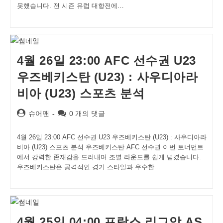
못했습니다. 전 시즌 유럽 대항전에…
4월 26일 23:00 AFC 선수권 U23
우즈베키스탄 (U23) : 사우디아라
비아 (U23) 스포츠 분석
Post
Post
슈어맨
0 개의 댓글
author:
comments:
4월 26일 23:00 AFC 선수권 U23 우즈베키스탄 (U23) : 사우디아라
비아 (U23) 스포츠 분석 우즈베키스탄 AFC 선수권 이번 토너먼트
에서 강력한 존재감을 드러내며 조별 라운드를 쉽게 넘겼습니다.
우즈베키스탄은 공격적인 경기 스타일과 우수한…
4월 25일 04:00 프랑스 리그앙 AS