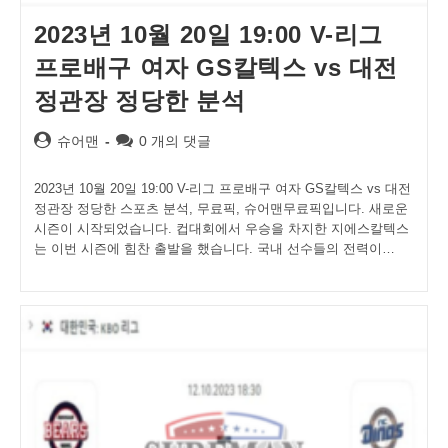
2023년 10월 20일 19:00 V-리그
프로배구 여자 GS칼텍스 vs 대전
정관장 정당한 분석
Post
Post
슈어맨
0 개의 댓글
author:
comments:
2023년 10월 20일 19:00 V-리그 프로배구 여자 GS칼텍스 vs 대전
정관장 정당한 스포츠 분석, 무료픽, 슈어맨무료픽입니다. 새로운
시즌이 시작되었습니다. 컵대회에서 우승을 차지한 지에스칼텍스
는 이번 시즌에 힘찬 출발을 했습니다. 국내 선수들의 전력이…