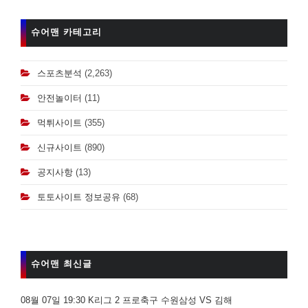
슈어맨 카테고리
스포츠분석
(2,263)
안전놀이터
(11)
먹튀사이트
(355)
신규사이트
(890)
공지사항
(13)
토토사이트 정보공유
(68)
슈어맨 최신글
08월 07일 19:30 K리그 2 프로축구 수원삼성 VS 김해