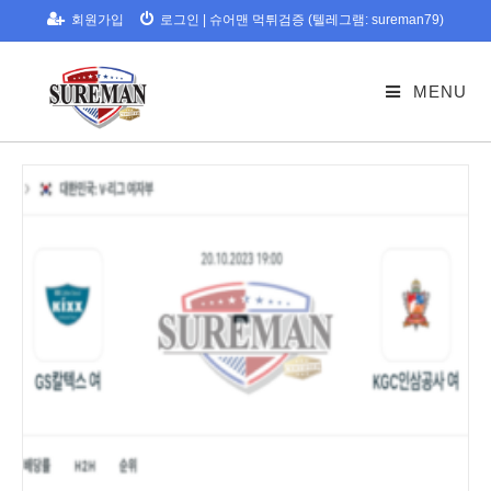
Skip
회원가입
로그인
|
슈어맨 먹튀검증 (텔레그램: sureman79)
to
content
MENU