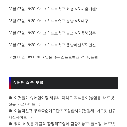
08월 07일 19:30 K리그 2 프로축구 화성 VS 서울이랜드
08월 07일 19:30 K리그 2 프로축구 경남 VS 대구
08월 07일 19:30 K리그 2 프로축구 김포 VS 충북청주
08월 07일 19:30 K리그 2 프로축구 충남아산 VS 안산
08월 06일 18:00 NPB 일본야구 소프트뱅크 VS 닛폰햄
슈어맨 최근 댓글
이것들아 슈어멘이랑 제휴나 하라고 짜식들아
(상암동: 너드벳
신규 사설사이트…)
이놈의신규 우후죽순이구만??조심합시다
(전월세: 너드벳 신규
사설사이트…)
뭐여 이것들 자금력 짱짱해??엉아 감당가능??
(풀스윙: 너드벳