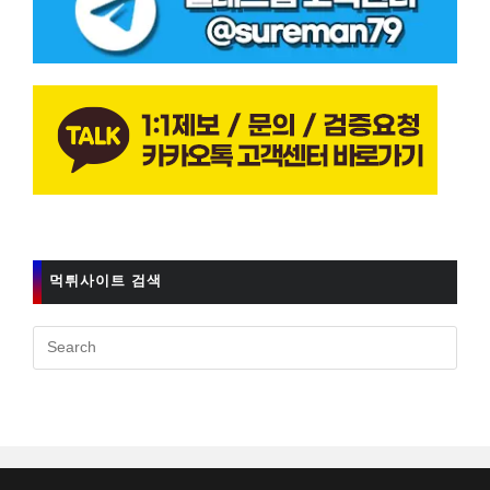
먹튀사이트 검색
Pres
Esc
to
clos
the
sear