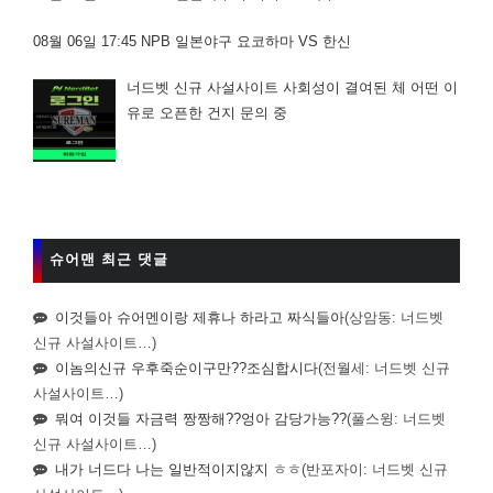
08월 06일 17:45 NPB 일본야구 요코하마 VS 한신
너드벳 신규 사설사이트 사회성이 결여된 체 어떤 이
유로 오픈한 건지 문의 중
슈어맨 최근 댓글
이것들아 슈어멘이랑 제휴나 하라고 짜식들아
(상암동: 너드벳
신규 사설사이트…)
이놈의신규 우후죽순이구만??조심합시다
(전월세: 너드벳 신규
사설사이트…)
뭐여 이것들 자금력 짱짱해??엉아 감당가능??
(풀스윙: 너드벳
신규 사설사이트…)
내가 너드다 나는 일반적이지않지 ㅎㅎ
(반포자이: 너드벳 신규