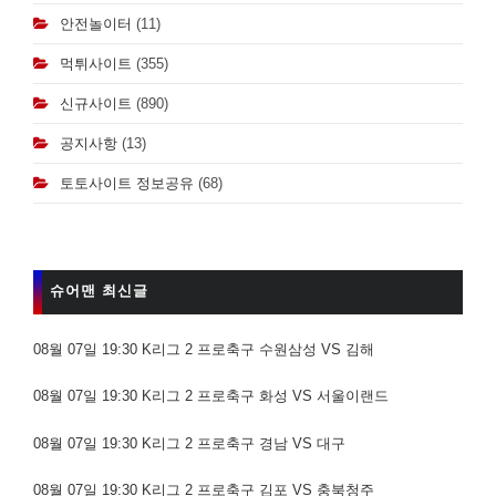
안전놀이터
(11)
먹튀사이트
(355)
신규사이트
(890)
공지사항
(13)
토토사이트 정보공유
(68)
슈어맨 최신글
08월 07일 19:30 K리그 2 프로축구 수원삼성 VS 김해
08월 07일 19:30 K리그 2 프로축구 화성 VS 서울이랜드
08월 07일 19:30 K리그 2 프로축구 경남 VS 대구
08월 07일 19:30 K리그 2 프로축구 김포 VS 충북청주