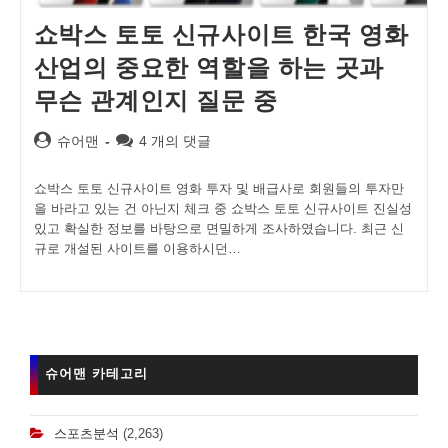
쇼박스 토토 신규사이트 한국 영화
산업의 중요한 역할을 하는 곳과
무슨 관계인지 질문 중
Post
Post
슈어맨
4 개의 댓글
author:
comments:
쇼박스 토토 신규사이트 영화 투자 및 배급사로 회원들의 투자만
을 바라고 있는 건 아닌지 체크 중 쇼박스 토토 신규사이트 진실성
있고 확실한 정보를 바탕으로 면밀하게 조사하였습니다. 최근 신
규로 개설된 사이트를 이용하시던…
슈어맨 카테고리
스포츠분석
(2,263)