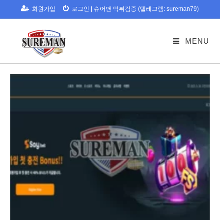
Skip
회원가입
로그인
|
슈어맨 먹튀검증 (텔레그램: sureman79)
to
content
MENU