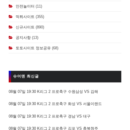
안전놀이터
(11)
먹튀사이트
(355)
신규사이트
(890)
공지사항
(13)
토토사이트 정보공유
(68)
슈어맨 최신글
08월 07일 19:30 K리그 2 프로축구 수원삼성 VS 김해
08월 07일 19:30 K리그 2 프로축구 화성 VS 서울이랜드
08월 07일 19:30 K리그 2 프로축구 경남 VS 대구
08월 07일 19:30 K리그 2 프로축구 김포 VS 충북청주