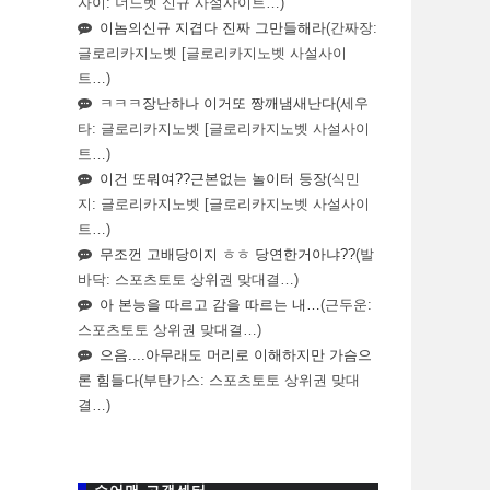
자이: 너드벳 신규 사설사이트…)
이놈의신규 지겹다 진짜 그만들해라
(간짜장:
글로리카지노벳 [글로리카지노벳 사설사이
트…)
ㅋㅋㅋ장난하나 이거또 짱깨냄새난다
(세우
타: 글로리카지노벳 [글로리카지노벳 사설사이
트…)
이건 또뭐여??근본없는 놀이터 등장
(식민
지: 글로리카지노벳 [글로리카지노벳 사설사이
트…)
무조껀 고배당이지 ㅎㅎ 당연한거아냐??
(발
바닥: 스포츠토토 상위권 맞대결…)
아 본능을 따르고 감을 따르는 내…
(근두운:
스포츠토토 상위권 맞대결…)
으음....아무래도 머리로 이해하지만 가슴으
론 힘들다
(부탄가스: 스포츠토토 상위권 맞대
결…)