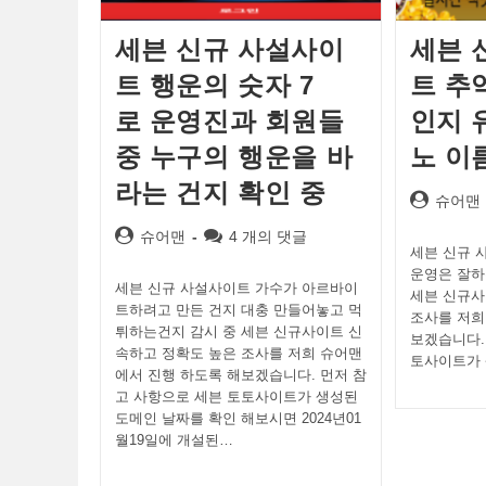
세븐 신규 사설사이
세븐 
트 행운의 숫자 7
트 추
로 운영진과 회원들
인지 
중 누구의 행운을 바
노 이
라는 건지 확인 중
Post
슈어맨
author:
Post
Post
슈어맨
4 개의 댓글
author:
comments:
세븐 신규 
운영은 잘하
세븐 신규 사설사이트 가수가 아르바이
세븐 신규사
트하려고 만든 건지 대충 만들어놓고 먹
조사를 저희
튀하는건지 감시 중 세븐 신규사이트 신
보겠습니다.
속하고 정확도 높은 조사를 저희 슈어맨
토사이트가 
에서 진행 하도록 해보겠습니다. 먼저 참
고 사항으로 세븐 토토사이트가 생성된
도메인 날짜를 확인 해보시면 2024년01
월19일에 개설된…