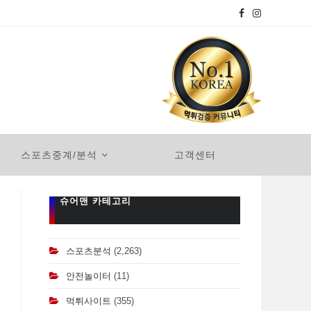
스포츠중계/분석
고객센터
슈어맨 카테고리
스포츠분석
(2,263)
안전놀이터
(11)
먹튀사이트
(355)