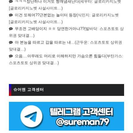
ㅋㅋㅋ장난하나 이거또 짱깨냄새난다
(세우타: 글로리카지노벳
[글로리카지노벳 사설사이트…)
이건 또뭐여??근본없는 놀이터 등장
(식민지: 글로리카지노벳
[글로리카지노벳 사설사이트…)
무조껀 고배당이지 ㅎㅎ 당연한거아냐??
(발바닥: 스포츠토토 상
위권 맞대결…)
아 본능을 따르고 감을 따르는 내…
(근두운: 스포츠토토 상위권
맞대결…)
으음....아무래도 머리로 이해하지만 가슴으론 힘들다
(부탄가스:
스포츠토토 상위권 맞대결…)
슈어맨 고객센터