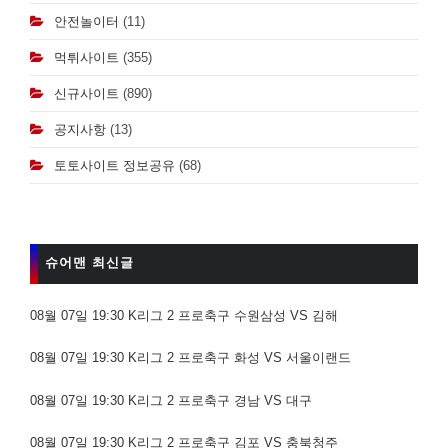
안전놀이터
(11)
먹튀사이트
(355)
신규사이트
(890)
공지사항
(13)
토토사이트 정보공유
(68)
슈어맨 최신글
08월 07일 19:30 K리그 2 프로축구 수원삼성 VS 김해
08월 07일 19:30 K리그 2 프로축구 화성 VS 서울이랜드
08월 07일 19:30 K리그 2 프로축구 경남 VS 대구
08월 07일 19:30 K리그 2 프로축구 김포 VS 충북청주