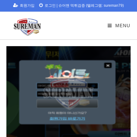
Skip
회원가입
로그인
|
슈어맨 먹튀검증 (텔레그램: sureman79)
to
content
MENU