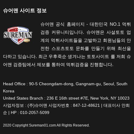
슈어맨 사이트 정보
슈어맨 공식 홈페이지 - 대한민국 NO.1 먹튀
검증 커뮤니티입니다. 슈어맨은 사설토토 업
계의 먹튀사이트들을 고발하고 회원님들의 안
전한 스포츠토토 문화를 만들기 위해 최선을
다하고 있습니다. 최근 우후죽순 생겨나는 토토사이트 를 저희 슈
어맨 검증팀에서 제보를 통하여 먹튀검증을 진행합니다.
Head Office : 90-5 Cheongdam-dong, Gangnam-gu, Seoul, South
Korea
United States Branch : 236 E 16th street #7E, New York, NY 10023
사업자정보 : (주)슈어맨 사업자번호 : 847-12-48621 | 대표이사 안희
순 | HP : 010-2057-5099
2020 Copyright
Sureman01.com
All Rights Reserved.