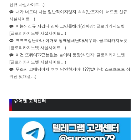
신규 사설사이트…)
내가 너드다 나는 일반적이지않지 ㅎㅎ
(반포자이: 너드벳 신규
사설사이트…)
이놈의신규 지겹다 진짜 그만들해라
(간짜장: 글로리카지노벳
[글로리카지노벳 사설사이트…)
ㅋㅋㅋ장난하나 이거또 짱깨냄새난다
(세우타: 글로리카지노벳
[글로리카지노벳 사설사이트…)
이건 또뭐여??근본없는 놀이터 등장
(식민지: 글로리카지노벳
[글로리카지노벳 사설사이트…)
무조껀 고배당이지 ㅎㅎ 당연한거아냐??
(발바닥: 스포츠토토 상
위권 맞대결…)
슈어맨 고객센터