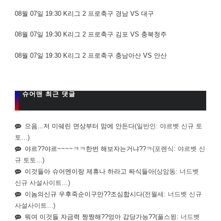
08월 07일 19:30 K리그 2 프로축구 경남 VS 대구
08월 07일 19:30 K리그 2 프로축구 김포 VS 충북청주
08월 07일 19:30 K리그 2 프로축구 충남아산 VS 안산
슈어맨 최근 댓글
으음...저 미쉐린 면상부터 맘에 안든다
(일반인: 야르벳 신규 토
토…)
야르??야르~~~~ㅋㅋ한번 해보자는거냐??ㅋ
(포렌식: 야르벳 신
규 토토…)
이것들아 슈어멘이랑 제휴나 하라고 짜식들아
(상암동: 너드벳
신규 사설사이트…)
이놈의신규 우후죽순이구만??조심합시다
(전월세: 너드벳 신규
사설사이트…)
뭐여 이것들 자금력 짱짱해??엉아 감당가능??
(풀스윙: 너드벳