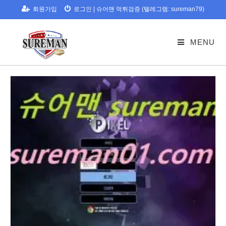
Skip
회원가입
로그인
|
슈어맨 먹튀검증 (텔레그램: sureman79)
to
content
MENU