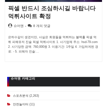
픽셀 반드시 조심하시길 바랍니다
먹튀사이트 확정
Post
Post
슈어맨
8 개의 댓글
author:
comments:
은하수같이 생겼지만, 사실은 회원들을 먹튀하는 블랙홀 픽셀 먹
튀 피해유저 진술 픽셀 먹튀사이트 1. 사기업체 주소: hsd-79.com
2. 사기당한 금액: 760,000원 3. 이용기간: 1주일 4. 가입하게된 경
로: - 5. 피해자 진술:…
슈어맨 카테고리
스포츠분석
(2,263)
안전놀이터
(11)