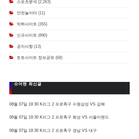
스포츠분석
(2,263)
안전놀이터
(11)
먹튀사이트
(355)
신규사이트
(890)
공지사항
(13)
토토사이트 정보공유
(68)
슈어맨 최신글
08월 07일 19:30 K리그 2 프로축구 수원삼성 VS 김해
08월 07일 19:30 K리그 2 프로축구 화성 VS 서울이랜드
08월 07일 19:30 K리그 2 프로축구 경남 VS 대구