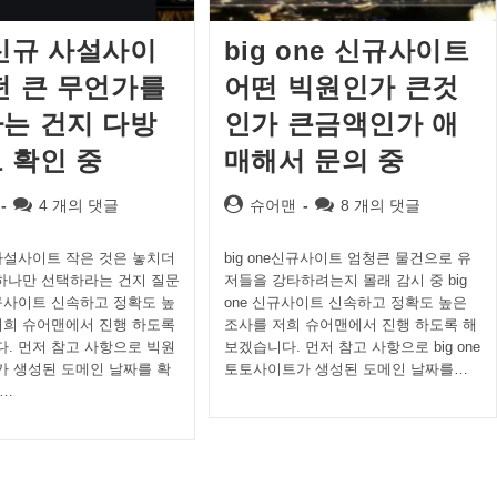
신규 사설사이
big one 신규사이트
떤 큰 무언가를
어떤 빅원인가 큰것
는 건지 다방
인가 큰금액인가 애
 확인 중
매해서 문의 중
Post
Post
Post
4 개의 댓글
슈어맨
8 개의 댓글
comments:
author:
comments:
사설사이트 작은 것은 놓치더
big one신규사이트 엄청큰 물건으로 유
 하나만 선택하라는 건지 질문
저들을 강타하려는지 몰래 감시 중 big
규사이트 신속하고 정확도 높
one 신규사이트 신속하고 정확도 높은
저희 슈어맨에서 진행 하도록
조사를 저희 슈어맨에서 진행 하도록 해
. 먼저 참고 사항으로 빅원
보겠습니다. 먼저 참고 사항으로 big one
 생성된 도메인 날짜를 확
토토사이트가 생성된 도메인 날짜를…
…