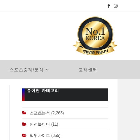
스포츠중계/분석
고객센터
슈어맨 카테고리
스포츠분석
(2,263)
안전놀이터
(11)
먹튀사이트
(355)