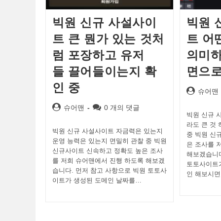
빅원 신규 사설사이
빅원 
트 큰 뭔가 있는 것처
트 어
럼 포장하고 유저
의미하
들 끌어들이는지 확
면으로
인 중
Post
슈어맨
author:
Post
Post
슈어맨
0 개의 댓글
author:
comments:
빅원 신규 
라도 큰 것
빅원 신규 사설사이트 자금력은 있는지
중 빅원 신
운영 능력은 있는지 면밀히 관찰 중 빅원
은 조사를 
신규사이트 신속하고 정확도 높은 조사
해보겠습니다
를 저희 슈어맨에서 진행 하도록 해보겠
토토사이트가
습니다. 먼저 참고 사항으로 빅원 토토사
인 해보시면
이트가 생성된 도메인 날짜를…