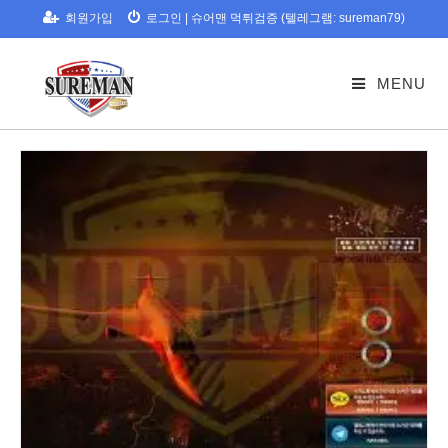
Skip
회원가입
로그인
|
슈어맨 먹튀검증 (텔레그램: sureman79)
to
content
MENU