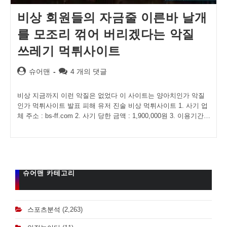
비상 회원들의 자금줄 이른바 날개
를 모조리 꺾어 버리겠다는 악질
쓰레기 먹튀사이트
Post
Post
슈어맨
4 개의 댓글
author:
comments:
비상 지금까지 이런 악질은 없었다 이 사이트는 양아치인가 악질
인가 먹튀사이트 발표 피해 유저 진술 비상 먹튀사이트 1. 사기 업
체 주소 : bs-ff.com 2. 사기 당한 금액 : 1,900,000원 3. 이용기간…
슈어맨 카테고리
스포츠분석
(2,263)