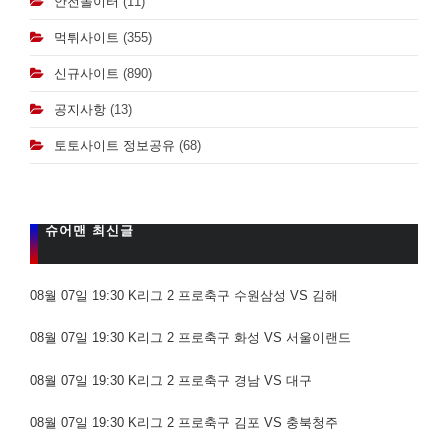
안전놀이터
(11)
먹튀사이트
(355)
신규사이트
(890)
공지사항
(13)
토토사이트 정보공유
(68)
슈어맨 최신글
08월 07일 19:30 K리그 2 프로축구 수원삼성 VS 김해
08월 07일 19:30 K리그 2 프로축구 화성 VS 서울이랜드
08월 07일 19:30 K리그 2 프로축구 경남 VS 대구
08월 07일 19:30 K리그 2 프로축구 김포 VS 충북청주