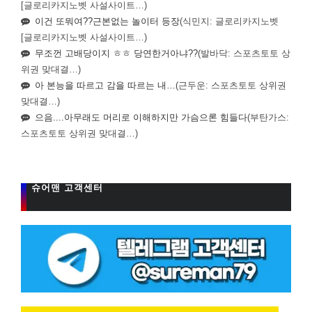
[글로리카지노벳 사설사이트…)
이건 또뭐여??근본없는 놀이터 등장
(식민지: 글로리카지노벳
[글로리카지노벳 사설사이트…)
무조껀 고배당이지 ㅎㅎ 당연한거아냐??
(발바닥: 스포츠토토 상
위권 맞대결…)
아 본능을 따르고 감을 따르는 내…
(근두운: 스포츠토토 상위권
맞대결…)
으음....아무래도 머리로 이해하지만 가슴으론 힘들다
(부탄가스:
스포츠토토 상위권 맞대결…)
슈어맨 고객센터