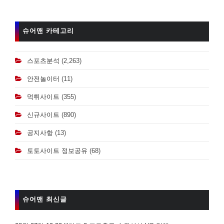
슈어맨 카테고리
스포츠분석
(2,263)
안전놀이터
(11)
먹튀사이트
(355)
신규사이트
(890)
공지사항
(13)
토토사이트 정보공유
(68)
슈어맨 최신글