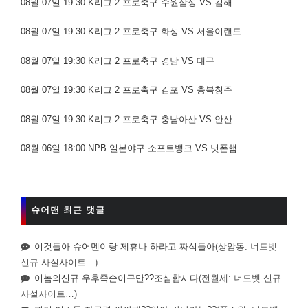
08월 07일 19:30 K리그 2 프로축구 수원삼성 VS 김해
08월 07일 19:30 K리그 2 프로축구 화성 VS 서울이랜드
08월 07일 19:30 K리그 2 프로축구 경남 VS 대구
08월 07일 19:30 K리그 2 프로축구 김포 VS 충북청주
08월 07일 19:30 K리그 2 프로축구 충남아산 VS 안산
08월 06일 18:00 NPB 일본야구 소프트뱅크 VS 닛폰햄
슈어맨 최근 댓글
이것들아 슈어멘이랑 제휴나 하라고 짜식들아
(상암동: 너드벳
신규 사설사이트…)
이놈의신규 우후죽순이구만??조심합시다
(전월세: 너드벳 신규
사설사이트…)