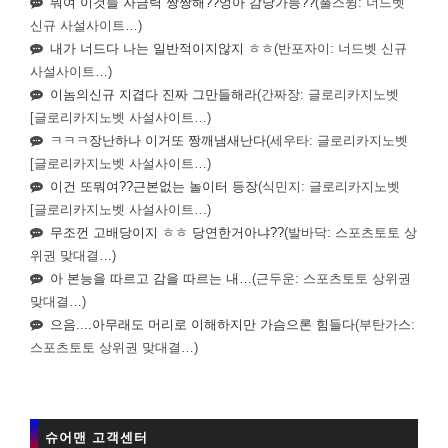
뭐여 이것들 자금력 짱짱해??엉아 감당가능??
(풀스윙: 너드벳
신규 사설사이트…)
내가 너드다 나는 일반적이지않지 ㅎㅎ
(반포자이: 너드벳 신규
사설사이트…)
이놈의신규 지겹다 진짜 그만들해라
(간짜장: 글로리카지노벳
[글로리카지노벳 사설사이트…)
ㅋㅋㅋ장난하나 이거또 짱깨냄새난다
(세우타: 글로리카지노벳
[글로리카지노벳 사설사이트…)
이건 또뭐여??근본없는 놀이터 등장
(식민지: 글로리카지노벳
[글로리카지노벳 사설사이트…)
무조껀 고배당이지 ㅎㅎ 당연한거아냐??
(발바닥: 스포츠토토 상
위권 맞대결…)
아 본능을 따르고 감을 따르는 내…
(근두운: 스포츠토토 상위권
맞대결…)
으음....아무래도 머리로 이해하지만 가슴으론 힘들다
(부탄가스:
스포츠토토 상위권 맞대결…)
슈어맨 고객센터