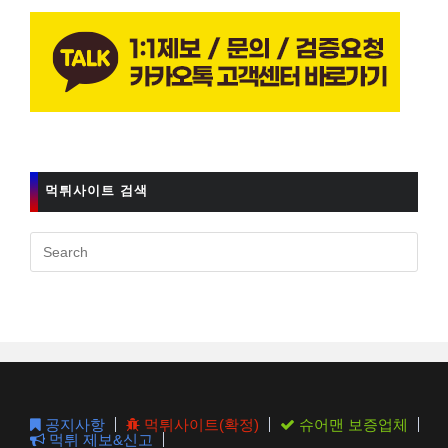
먹튀사이트 검색
Pres
Esc
to
clos
the
sear
pane
공지사항
먹튀사이트(확정)
슈어맨 보증업체
먹튀 제보&신고