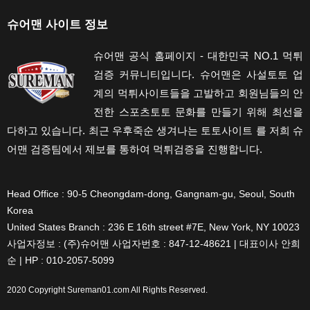
슈어맨 사이트 정보
슈어맨 공식 홈페이지 - 대한민국 NO.1 먹튀
검증 커뮤니티입니다. 슈어맨은 사설토토 업
계의 먹튀사이트들을 고발하고 회원님들의 안
전한 스포츠토토 문화를 만들기 위해 최선을
다하고 있습니다. 최근 우후죽순 생겨나는 토토사이트 를 저희 슈
어맨 검증팀에서 제보를 통하여 먹튀검증을 진행합니다.
Head Office : 90-5 Cheongdam-dong, Gangnam-gu, Seoul, South
Korea
United States Branch : 236 E 16th street #7E, New York, NY 10023
사업자정보 : (주)슈어맨 사업자번호 : 847-12-48621 | 대표이사 안희
순 | HP : 010-2057-5099
2020 Copyright
Sureman01.com
All Rights Reserved.