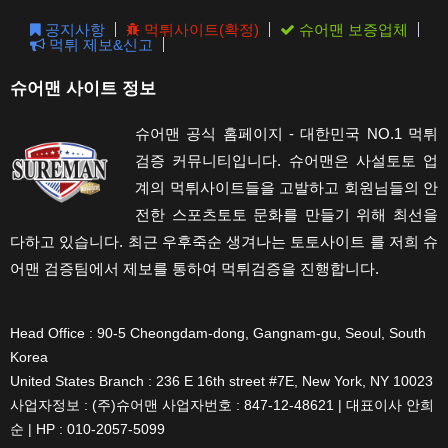
공지사항
먹튀사이트(확정)
슈어맨 보증업체
먹튀 제보&신고
슈어맨 사이트 정보
슈어맨 공식 홈페이지 - 대한민국 NO.1 먹튀
검증 커뮤니티입니다. 슈어맨은 사설토토 업
계의 먹튀사이트들을 고발하고 회원님들의 안
전한 스포츠토토 문화를 만들기 위해 최선을
다하고 있습니다. 최근 우후죽순 생겨나는 토토사이트 를 저희 슈
어맨 검증팀에서 제보를 통하여 먹튀검증을 진행합니다.
Head Office : 90-5 Cheongdam-dong, Gangnam-gu, Seoul, South
Korea
United States Branch : 236 E 16th street #7E, New York, NY 10023
사업자정보 : (주)슈어맨 사업자번호 : 847-12-48621 | 대표이사 안희
순 | HP : 010-2057-5099