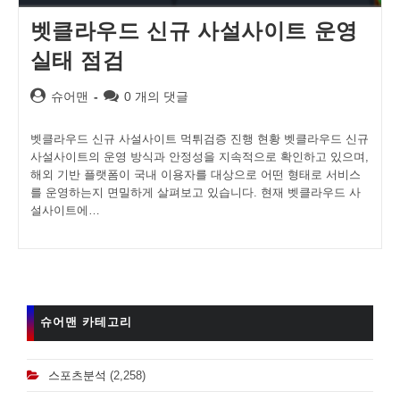
벳클라우드 신규 사설사이트 운영
실태 점검
Post
Post
슈어맨
0 개의 댓글
author:
comments:
벳클라우드 신규 사설사이트 먹튀검증 진행 현황 벳클라우드 신규
사설사이트의 운영 방식과 안정성을 지속적으로 확인하고 있으며,
해외 기반 플랫폼이 국내 이용자를 대상으로 어떤 형태로 서비스
를 운영하는지 면밀하게 살펴보고 있습니다. 현재 벳클라우드 사
설사이트에…
슈어맨 카테고리
스포츠분석
(2,258)