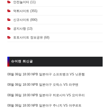
안전놀이터
(11)
먹튀사이트
(355)
신규사이트
(890)
공지사항
(13)
토토사이트 정보공유
(68)
슈어맨 최신글
08월 06일 18:00 NPB 일본야구 소프트뱅크 VS 닛폰햄
08월 06일 18:00 NPB 일본야구 오릭스 VS 라쿠텐
08월 06일 18:00 NPB 일본야구 히로시마 VS 요미우리
08월 06일 18:00 NPB 일본야구 주니치 VS 야쿠르트