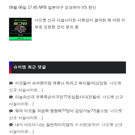
08월 06일 17:45 NPB 일본야구 요코하마 VS 한신
너드벳 신규 사설사이트 사회성이 결여된 체 어떤 이
유로 오픈한 건지 문의 중
슈어맨 최근 댓글
이것들아 슈어멘이랑 제휴나 하라고 짜식들아
(상암동: 너드벳
신규 사설사이트…)
이놈의신규 우후죽순이구만??조심합시다
(전월세: 너드벳 신규
사설사이트…)
뭐여 이것들 자금력 짱짱해??엉아 감당가능??
(풀스윙: 너드벳
신규 사설사이트…)
내가 너드다 나는 일반적이지않지 ㅎㅎ
(반포자이: 너드벳 신규
사설사이트…)