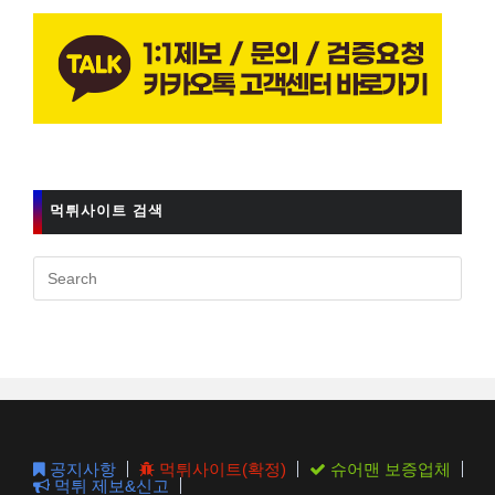
먹튀사이트 검색
Pres
Esc
to
clos
the
sear
pane
공지사항
먹튀사이트(확정)
슈어맨 보증업체
먹튀 제보&신고