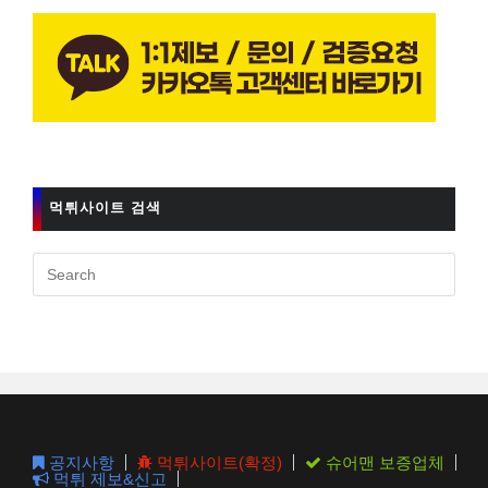
먹튀사이트 검색
Pres
Esc
to
clos
the
sear
pane
공지사항
먹튀사이트(확정)
슈어맨 보증업체
먹튀 제보&신고