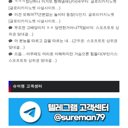
ㅋㅋㅋ장난하나 이거또 짱깨냄새난다
(세우타: 글로리카지노벳
[글로리카지노벳 사설사이트…)
이건 또뭐여??근본없는 놀이터 등장
(식민지: 글로리카지노벳
[글로리카지노벳 사설사이트…)
무조껀 고배당이지 ㅎㅎ 당연한거아냐??
(발바닥: 스포츠토토 상
위권 맞대결…)
아 본능을 따르고 감을 따르는 내…
(근두운: 스포츠토토 상위권
맞대결…)
으음....아무래도 머리로 이해하지만 가슴으론 힘들다
(부탄가스:
스포츠토토 상위권 맞대결…)
슈어맨 고객센터