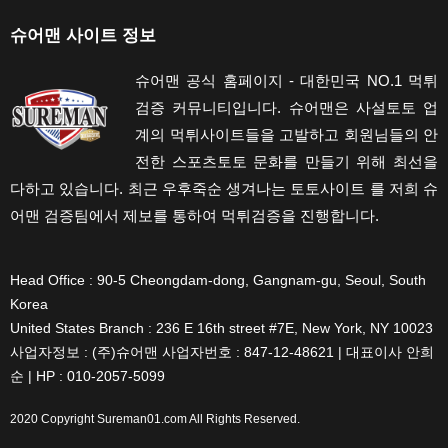
슈어맨 사이트 정보
슈어맨 공식 홈페이지 - 대한민국 NO.1 먹튀
검증 커뮤니티입니다. 슈어맨은 사설토토 업
계의 먹튀사이트들을 고발하고 회원님들의 안
전한 스포츠토토 문화를 만들기 위해 최선을
다하고 있습니다. 최근 우후죽순 생겨나는 토토사이트 를 저희 슈
어맨 검증팀에서 제보를 통하여 먹튀검증을 진행합니다.
Head Office : 90-5 Cheongdam-dong, Gangnam-gu, Seoul, South
Korea
United States Branch : 236 E 16th street #7E, New York, NY 10023
사업자정보 : (주)슈어맨 사업자번호 : 847-12-48621 | 대표이사 안희
순 | HP : 010-2057-5099
2020 Copyright
Sureman01.com
All Rights Reserved.