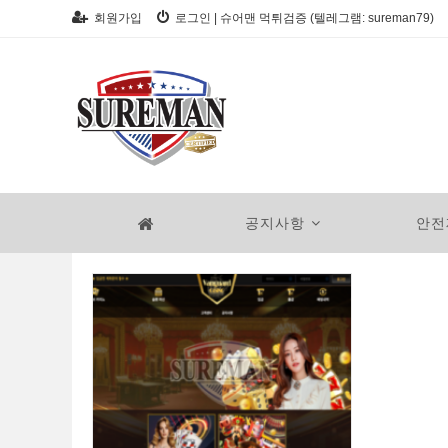
Skip
회원가입
로그인
|
슈어맨 먹튀검증 (텔레그램: sureman79)
to
content
공지사항
안전