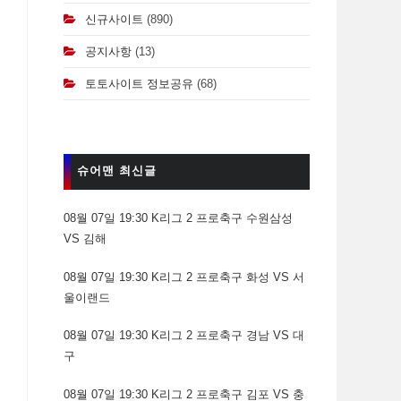
신규사이트
(890)
공지사항
(13)
토토사이트 정보공유
(68)
슈어맨 최신글
08월 07일 19:30 K리그 2 프로축구 수원삼성
VS 김해
08월 07일 19:30 K리그 2 프로축구 화성 VS 서
울이랜드
08월 07일 19:30 K리그 2 프로축구 경남 VS 대
구
08월 07일 19:30 K리그 2 프로축구 김포 VS 충