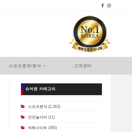
스포츠중계/분석
고객센터
슈어맨 카테고리
스포츠분석
(2,263)
안전놀이터
(11)
먹튀사이트
(355)