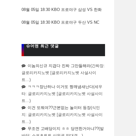
08월 05일 18:30 KBO 프로야구 삼성 VS 한화
08월 05일 18:30 KBO 프로야구 두산 VS NC
슈어맨 최근 댓글
이놈의신규 지겹다 진짜 그만들해라
(간짜장:
글로리카지노벳 [글로리카지노벳 사설사이
트…)
ㅋㅋㅋ장난하나 이거또 짱깨냄새난다
(세우
타: 글로리카지노벳 [글로리카지노벳 사설사이
트…)
이건 또뭐여??근본없는 놀이터 등장
(식민
지: 글로리카지노벳 [글로리카지노벳 사설사이
트…)
무조껀 고배당이지 ㅎㅎ 당연한거아냐??
(발
바닥: 스포츠토토 상위권 맞대결…)