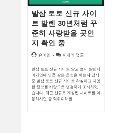
발삼 토토 신규 사이
트 발렌 30년처럼 꾸
준히 사랑받을 곳인
지 확인 중
Post
Post
슈어맨
4 개의 댓글
author:
comments:
발삼 토토 신규 사이트 알고 보니 발렌시
아가인데 명품 같은 운영을 하는지 감시
중 발삼 토토 신규 사이트 확실하고 다양
한 정보를 바탕으로 냉철하게 조사하였
습니다. 최근 신규로 개설된 사이트를 이
용하시던 중 먹튀피해를…