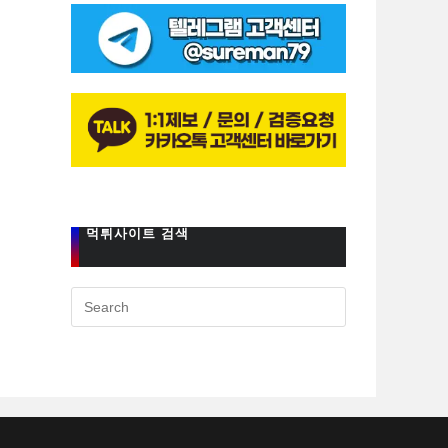
먹튀사이트 검색
Press
Escape
to
close
the
search