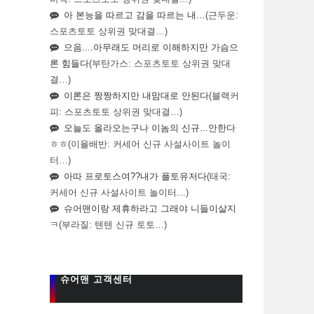
아 본능을 따르고 감을 따르는 내…
(근두운:
스포츠토토 상위권 맞대결…)
으음....아무래도 머리로 이해하지만 가슴으
론 힘들다
(부탄가스: 스포츠토토 상위권 맞대
결…)
이론은 짱짱하지만 내맘대로 안된다
(블랙커
피: 스포츠토토 상위권 맞대결…)
오늘도 올라오는구나 이놈의 신규...안한다
ㅎㅎ
(이율배반: 커세어 신규 사설사이트 놀이
터…)
아따 프로토스여??내가 플토유저다
(태국:
커세어 신규 사설사이트 놀이터…)
슈어맨이랑 제휴하라고 그래야 니들이살지
ㅋ
(부라질: 텐텐 신규 토토…)
슈어맨 고객센터