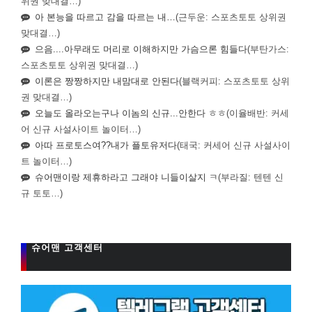
위권 맞대결…)
아 본능을 따르고 감을 따르는 내…
(근두운: 스포츠토토 상위권
맞대결…)
으음....아무래도 머리로 이해하지만 가슴으론 힘들다
(부탄가스:
스포츠토토 상위권 맞대결…)
이론은 짱짱하지만 내맘대로 안된다
(블랙커피: 스포츠토토 상위
권 맞대결…)
오늘도 올라오는구나 이놈의 신규...안한다 ㅎㅎ
(이율배반: 커세
어 신규 사설사이트 놀이터…)
아따 프로토스여??내가 플토유저다
(태국: 커세어 신규 사설사이
트 놀이터…)
슈어맨이랑 제휴하라고 그래야 니들이살지 ㅋ
(부라질: 텐텐 신
규 토토…)
슈어맨 고객센터