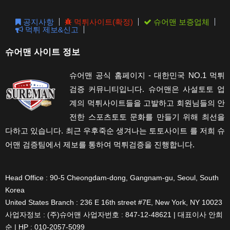
pane
공지사항
먹튀사이트(확정)
슈어맨 보증업체
먹튀 제보&신고
슈어맨 사이트 정보
슈어맨 공식 홈페이지 - 대한민국 NO.1 먹튀
검증 커뮤니티입니다. 슈어맨은 사설토토 업
계의 먹튀사이트들을 고발하고 회원님들의 안
전한 스포츠토토 문화를 만들기 위해 최선을
다하고 있습니다. 최근 우후죽순 생겨나는 토토사이트 를 저희 슈
어맨 검증팀에서 제보를 통하여 먹튀검증을 진행합니다.
Head Office : 90-5 Cheongdam-dong, Gangnam-gu, Seoul, South
Korea
United States Branch : 236 E 16th street #7E, New York, NY 10023
사업자정보 : (주)슈어맨 사업자번호 : 847-12-48621 | 대표이사 안희
순 | HP : 010-2057-5099