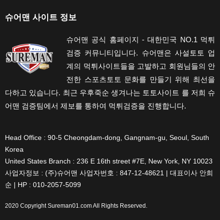
슈어맨 사이트 정보
슈어맨 공식 홈페이지 - 대한민국 NO.1 먹튀
검증 커뮤니티입니다. 슈어맨은 사설토토 업
계의 먹튀사이트들을 고발하고 회원님들의 안
전한 스포츠토토 문화를 만들기 위해 최선을
다하고 있습니다. 최근 우후죽순 생겨나는 토토사이트 를 저희 슈
어맨 검증팀에서 제보를 통하여 먹튀검증을 진행합니다.
Head Office : 90-5 Cheongdam-dong, Gangnam-gu, Seoul, South
Korea
United States Branch : 236 E 16th street #7E, New York, NY 10023
사업자정보 : (주)슈어맨 사업자번호 : 847-12-48621 | 대표이사 안희
순 | HP : 010-2057-5099
2020 Copyright
Sureman01.com
All Rights Reserved.