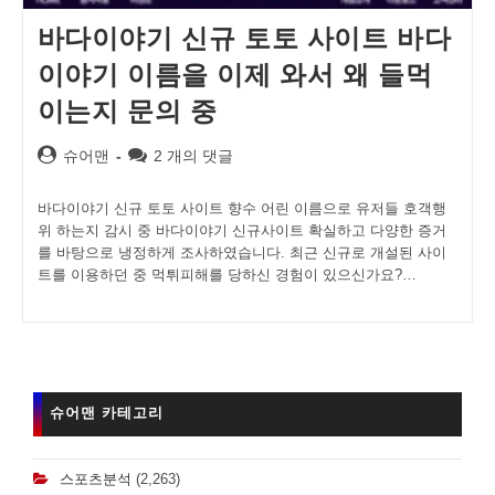
바다이야기 신규 토토 사이트 바다
이야기 이름을 이제 와서 왜 들먹
이는지 문의 중
Post
Post
슈어맨
2 개의 댓글
author:
comments:
바다이야기 신규 토토 사이트 향수 어린 이름으로 유저들 호객행
위 하는지 감시 중 바다이야기 신규사이트 확실하고 다양한 증거
를 바탕으로 냉정하게 조사하였습니다. 최근 신규로 개설된 사이
트를 이용하던 중 먹튀피해를 당하신 경험이 있으신가요?…
슈어맨 카테고리
스포츠분석
(2,263)