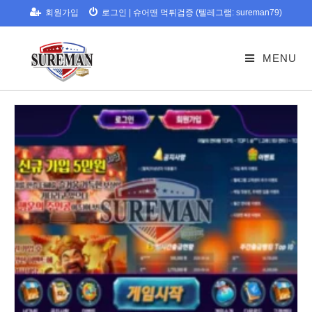
Skip
회원가입
로그인
|
슈어맨 먹튀검증 (텔레그램: sureman79)
to
content
MENU