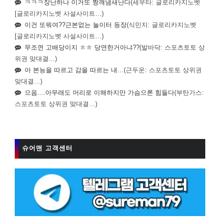
ㅋㅋㅋ장난하나 이거또 짱깨냄새난다
(세우타: 글로리카지노벳
[글로리카지노벳 사설사이트…)
이건 또뭐여??근본없는 놀이터 등장
(식민지: 글로리카지노벳
[글로리카지노벳 사설사이트…)
무조껀 고배당이지 ㅎㅎ 당연한거아냐??
(발바닥: 스포츠토토 상
위권 맞대결…)
아 본능을 따르고 감을 따르는 내…
(근두운: 스포츠토토 상위권
맞대결…)
으음....아무래도 머리로 이해하지만 가슴으론 힘들다
(부탄가스:
스포츠토토 상위권 맞대결…)
슈어맨 고객센터