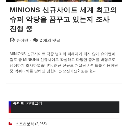
MINIONS 신규사이트 세계 최고의
슈퍼 악당을 꿈꾸고 있는지 조사
진행 중
Post
Post
슈어맨
2 개의 댓글
author:
comments:
MINIONS 신규사이트 각종 범죄의 피해자가 되지 않게 슈어맨이
검토 중 MINIONS 신규사이트 확실하고 다양한 증거를 바탕으로
냉정하게 조사하였습니다. 최근 신규로 개설된 사이트를 이용하던
중 먹튀피해를 당하신 경험이 있으신가요? 또는 현재…
슈어맨 카테고리
스포츠분석
(2,263)