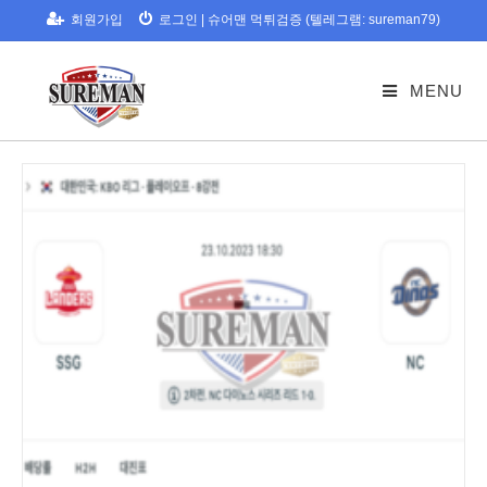
Skip
회원가입
로그인
|
슈어맨 먹튀검증 (텔레그램: sureman79)
to
content
MENU