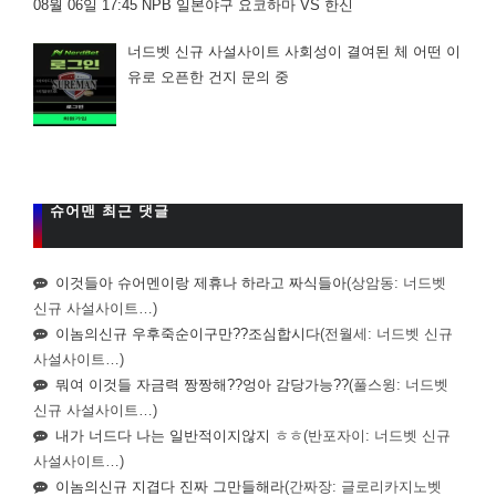
08월 06일 17:45 NPB 일본야구 요코하마 VS 한신
너드벳 신규 사설사이트 사회성이 결여된 체 어떤 이
유로 오픈한 건지 문의 중
슈어맨 최근 댓글
이것들아 슈어멘이랑 제휴나 하라고 짜식들아
(상암동: 너드벳
신규 사설사이트…)
이놈의신규 우후죽순이구만??조심합시다
(전월세: 너드벳 신규
사설사이트…)
뭐여 이것들 자금력 짱짱해??엉아 감당가능??
(풀스윙: 너드벳
신규 사설사이트…)
내가 너드다 나는 일반적이지않지 ㅎㅎ
(반포자이: 너드벳 신규
사설사이트…)
이놈의신규 지겹다 진짜 그만들해라
(간짜장: 글로리카지노벳