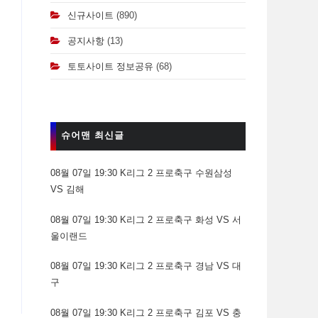
신규사이트
(890)
공지사항
(13)
토토사이트 정보공유
(68)
슈어맨 최신글
08월 07일 19:30 K리그 2 프로축구 수원삼성
VS 김해
08월 07일 19:30 K리그 2 프로축구 화성 VS 서
울이랜드
08월 07일 19:30 K리그 2 프로축구 경남 VS 대
구
08월 07일 19:30 K리그 2 프로축구 김포 VS 충