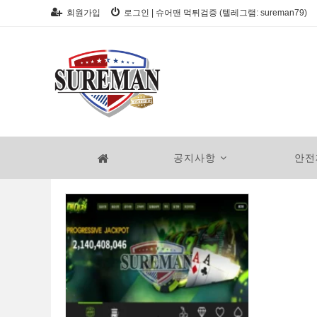
Skip
회원가입
로그인
|
슈어맨 먹튀검증 (텔레그램: sureman79)
to
content
공지사항
안전