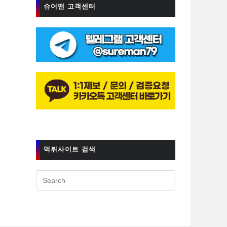
슈어맨 고객센터
먹튀사이트 검색
Press
Escape
to
close
the