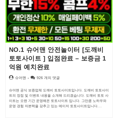
NO.1 슈어맨 안전놀이터 [도깨비
토토사이트 ] 입점완료 – 보증금 1
억원 예치완료
Post
Post
슈어맨
926 개의 댓글
author:
comments:
슈어맨 공식 보증업체 도깨비 토토사이트입니다. 도깨비 토토사이
트의 장점 및 이벤트 내용을 소개해 드리겠습니다. 도깨비 토토 사
이트는 오랜 기간 운영해온 토토사이트 입니다. 그만큼 노하우와
운영 경험 자본력을 갖추고 있는 메이저 토토사이트입니다.…