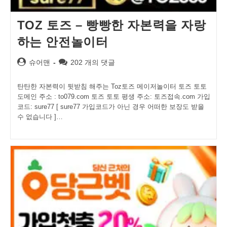
TOZ 토즈 – 빵빵한 자본력을 자랑
하는 안전놀이터
Post
Post
슈어맨
202 개의 댓글
author:
comments:
탄탄한 자본력이 뒷받침 해주는 Toz토즈 메이저놀이터 토즈 토토
도메인 주소 : to079.com 토즈 토토 평생 주소: 토즈접속.com 가입
코드: sure77 [ sure77 가입코드가 아닌 경우 어떠한 보장도 받을
수 없습니다 ]…