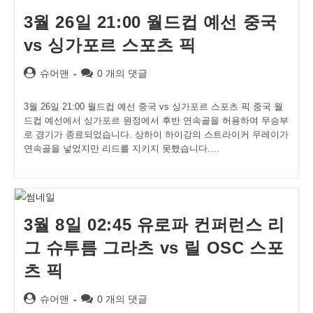
3월 26일 21:00 월드컵 예선 중국
vs 싱가포르 스포츠 픽
Post
Post
슈어맨
0 개의 댓글
author:
comments:
3월 26일 21:00 월드컵 예선 중국 vs 싱가포르 스포츠 픽 중국 월
드컵 예선에서 싱가포르 원정에서 후반 연속골을 허용하여 무승부
로 경기가 종료되었습니다. 상하이 하이강의 스트라이커 우레이가
연속골을 넣었지만 리드를 지키지 못했습니다.…
3월 8일 02:45 유로파 컨퍼런스 리
그 슈투름 그라츠 vs 릴 OSC 스포
츠 픽
Post
Post
슈어맨
0 개의 댓글
author:
comments: