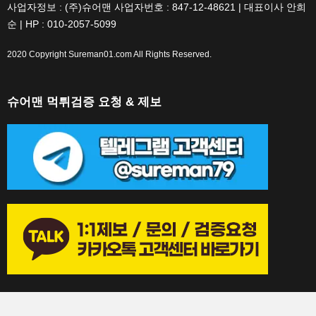
사업자정보 : (주)슈어맨 사업자번호 : 847-12-48621 | 대표이사 안희
순 | HP : 010-2057-5099
2020 Copyright
Sureman01.com
All Rights Reserved.
슈어맨 먹튀검증 요청 & 제보