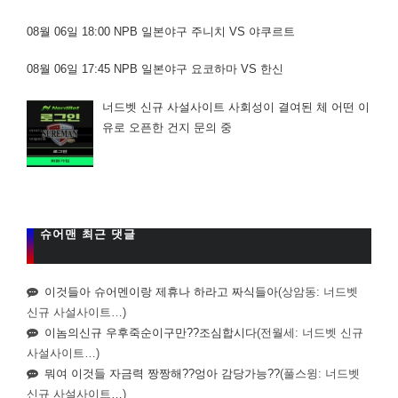
08월 06일 18:00 NPB 일본야구 주니치 VS 야쿠르트
08월 06일 17:45 NPB 일본야구 요코하마 VS 한신
너드벳 신규 사설사이트 사회성이 결여된 체 어떤 이
유로 오픈한 건지 문의 중
슈어맨 최근 댓글
이것들아 슈어멘이랑 제휴나 하라고 짜식들아
(상암동: 너드벳
신규 사설사이트…)
이놈의신규 우후죽순이구만??조심합시다
(전월세: 너드벳 신규
사설사이트…)
뭐여 이것들 자금력 짱짱해??엉아 감당가능??
(풀스윙: 너드벳
신규 사설사이트…)